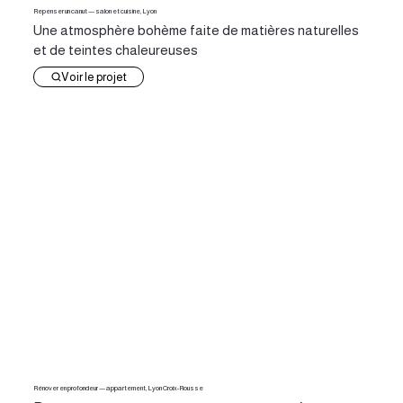
Repenser un canut — salon et cuisine, Lyon
Une atmosphère bohème faite de matières naturelles
et de teintes chaleureuses
Voir le projet
Rénover en profondeur — appartement, Lyon Croix-Rousse