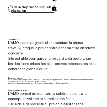
Voir un projet mené jusqu’à la
réalisation
Dans quel cas ?
L’AMO accompagne le client pendant la phase
travaux, lorsque le projet entre dans sa mise en œuvre
concrète.
Elle est utile pour garder un regard architectural sur
les décisions prises, les ajustements nécessaires et la
cohérence globale du lieu.
Ce que nous suivons
INTOO Architecture échange avec les entreprises, suit l’évolution du projet, vérifie la bonne compréhension des intentions et
accompagne les choix qui apparaissent pendant le chantier.
L’objectif n’est pas de remplacer les entreprises, mais de préserver le sens du projet.
Ce que cela permet de garder
L’AMO permet de maintenir la cohérence entre la
conception validée et la réalisation finale.
Elle aide à garder le fil du projet, à ajuster sans