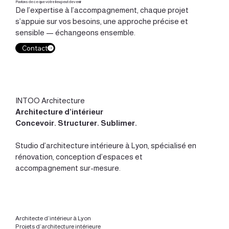
Parlons de ce que votre lieu peut devenir
réalité du chantier
globale du lieu jusqu’à la réalisation.Le chantier devient ainsi
De l’expertise à l’accompagnement, chaque projet
une étape maîtrisée, attentive aux usages, aux détails et à
s’appuie sur vos besoins, une approche précise et
l’identité du projet.INTOO Architecture : accompagner le
sensible — échangeons ensemble.
chantier avec exigence, sensibilité et cohérence
Contact
INTOO Architecture
Architecture d’intérieur
Concevoir
.
Structurer
.
Sublimer
.
Studio d’
architecture intérieure à Lyon
, spécialisé en
rénovation, conception d’espaces et
accompagnement sur-mesure.
Architecte d’intérieur à Lyon
Projets d’architecture intérieure