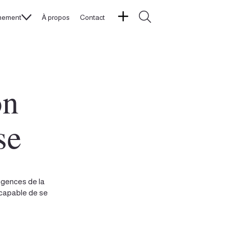
nement
À propos
Contact
on
se
igences de la
, capable de se