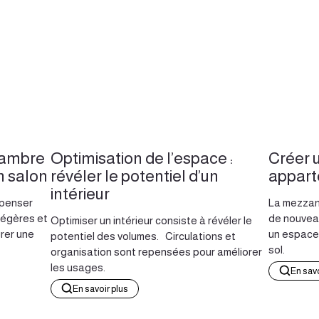
hambre
Optimisation de l’espace :
Créer 
n salon
révéler le potentiel d’un
appar
intérieur
epenser
La mezzani
légères et
de nouvea
Optimiser un intérieur consiste à révéler le
rer une
un espace 
potentiel des volumes. Circulations et
sol.
organisation sont repensées pour améliorer
les usages.
En savo
En savoir plus