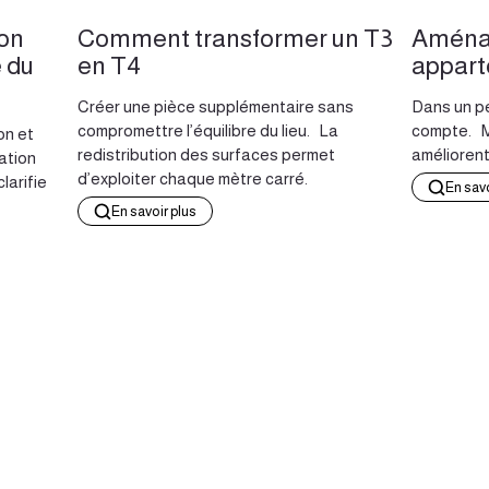
ion
Comment transformer un T3
Aménag
e du
en T4
appar
Créer une pièce supplémentaire sans
Dans un p
compromettre l’équilibre du lieu. La
compte. Mo
on et
redistribution des surfaces permet
améliorent
ation
d’exploiter chaque mètre carré.
larifie
En savo
En savoir plus