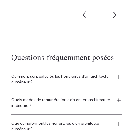
Questions fréquemment posées
Comment sont calculés les honoraires d’un architecte
d’intérieur ?
Les honoraires dépendent de la nature du projet, de la
Quels modes de rémunération existent en architecture
complexité du lieu, de la surface concernée et du niveau
intérieure ?
d’accompagnement souhaité. Ils doivent préciser le
périmètre de mission, les livrables, les échanges prévus et
Les honoraires peuvent être définis au forfait, au
les phases retenues.Honoraires et assurances
Que comprennent les honoraires d’un architecte
pourcentage du montant des travaux ou selon une mission
d’intérieur ?
ponctuelle. Le choix dépend du niveau d’accompagnement,