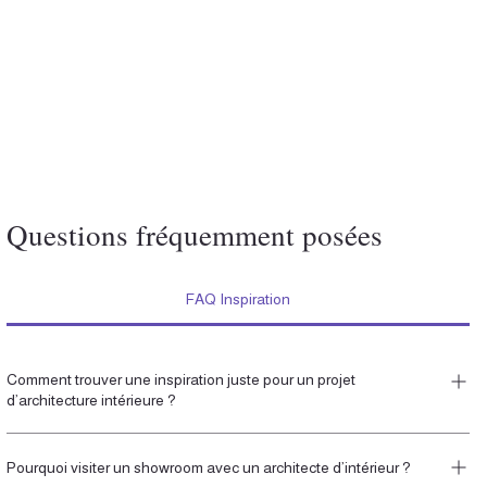
Questions fréquemment posées
FAQ Inspiration
Comment trouver une inspiration juste pour un projet
d’architecture intérieure ?
Une inspiration juste naît de l’observation du lieu, de la lumière, des
Pourquoi visiter un showroom avec un architecte d’intérieur ?
usages, des matières et de la personnalité des occupants. Elle donne