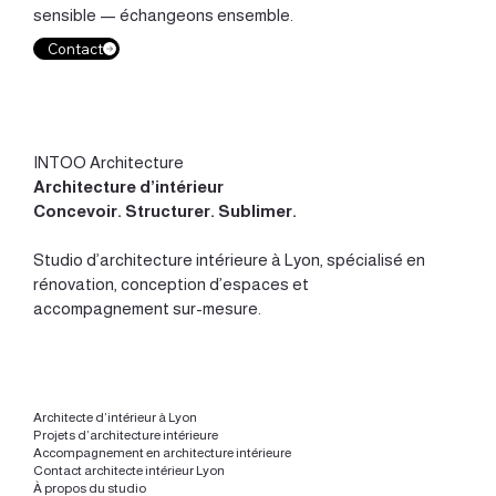
devient un projet d’espace, d’usage et d’identité.INTOO
sensible — échangeons ensemble.
Architecture : faire d’une rénovation complète un projet
Contact
d’espace, d’usage et d’identité
INTOO Architecture
Architecture d’intérieur
Concevoir
.
Structurer
.
Sublimer
.
Studio d’
architecture intérieure à Lyon
, spécialisé en
rénovation, conception d’espaces et
accompagnement sur-mesure.
Architecte d’intérieur à Lyon
Projets d’architecture intérieure
Accompagnement en architecture intérieure
Contact architecte intérieur Lyon
À propos du studio