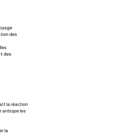
toyage 
tion des 
les 
rt des 
ît la réaction 
 anticipe les 
r la 