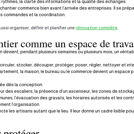
s rythmes, la clarté des informations et la qualité des échanges.
e chantier commence bien avant l’arrivée des entreprises. Il se prép
 les commandes et la coordination.
ussi organiser, définir et planifier une 
rénovation complète
.
ntier comme un espace de trava
n devient, pendant plusieurs semaines ou plusieurs mois, un véritabl
circuler, stocker, découper, protéger, poser, régler, nettoyer et int
partement, la maison, le bureau ou le commerce devient un espace 
rée dès la conception.
eur des escaliers, la présence d’un ascenseur, les zones de stockag
unes, l’évacuation des gravats, les horaires autorisés et les contr
ement l’organisation.
e les artisans autant que le lieu. Il leur donne un cadre lisible pou
 protéger