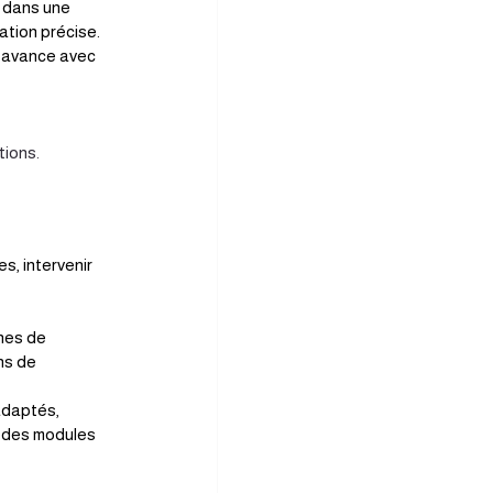
 dans une 
ation précise.
r avance avec 
tions.
s, intervenir 
nes de 
ns de 
adaptés, 
c des modules 