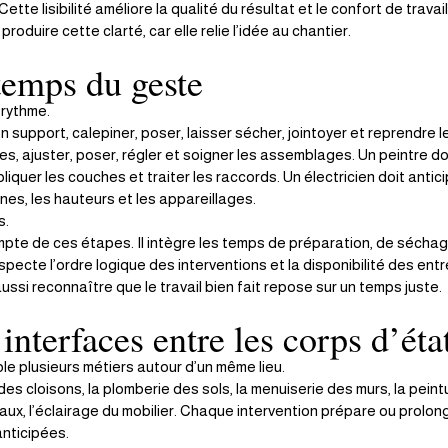
Cette lisibilité améliore la qualité du résultat et le confort de travail
produire cette clarté, car elle relie l’idée au chantier.
temps du geste
rythme.
 support, calepiner, poser, laisser sécher, jointoyer et reprendre le
otes, ajuster, poser, régler et soigner les assemblages. Un peintre do
liquer les couches et traiter les raccords. Un électricien doit antici
es, les hauteurs et les appareillages.
s.
mpte de ces étapes. Il intègre les temps de préparation, de séchage,
respecte l’ordre logique des interventions et la disponibilité des ent
aussi reconnaître que le travail bien fait repose sur un temps juste.
interfaces entre les corps d’éta
le plusieurs métiers autour d’un même lieu.
des cloisons, la plomberie des sols, la menuiserie des murs, la peint
aux, l’éclairage du mobilier. Chaque intervention prépare ou prolon
anticipées.