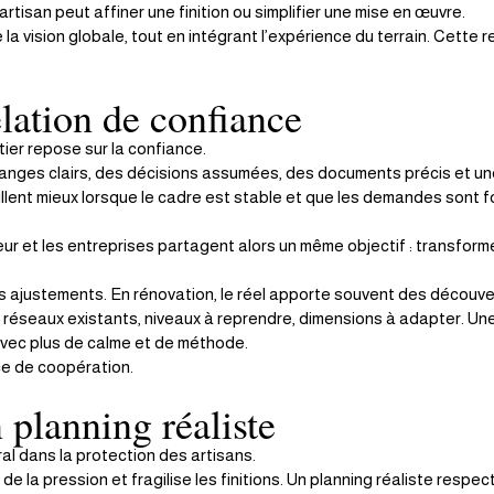
artisan peut affiner une finition ou simplifier une mise en œuvre.
 la vision globale, tout en intégrant l’expérience du terrain. Cette 
elation de confiance
ier repose sur la confiance.
changes clairs, des décisions assumées, des documents précis et u
aillent mieux lorsque le cadre est stable et que les demandes sont 
rieur et les entreprises partagent alors un même objectif : transforme
es ajustements. En rénovation, le réel apporte souvent des découver
s, réseaux existants, niveaux à reprendre, dimensions à adapter. Un
avec plus de calme et de méthode.
ce de coopération.
 planning réaliste
ral dans la protection des artisans.
de la pression et fragilise les finitions. Un planning réaliste respec