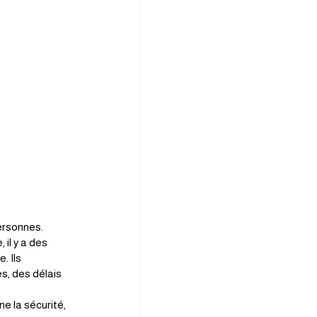
personnes.
il y a des 
. Ils 
s, des délais 
e la sécurité, 