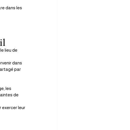
are dans les 
il
e lieu de 
ervenir dans 
partagé par 
e, les 
aintes de 
r exercer leur 