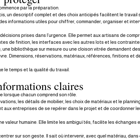
commence par la préparation.
cis, un descriptif complet et des choix anticipés facilitent le travail 
es informations utiles pour chiffrer, commander, organiser et inter
 décisions prises dans l’urgence. Elle permet aux artisans de comp
entes de finition, les interfaces avec les autres lots et les contrainte
ne, une bibliothèque sur mesure ou une cloison vitrée demandent des
re. Dimensions, réservations, matériaux, références, finitions et dé
 le temps et la qualité du travail.
formations claires
ide lorsque chacun comprend son rôle.
vations, les détails de mobilier, les choix de matériaux et le plannin
 aux entreprises de se repérer dans le projet et de coordonner le
 valeur humaine. Elle limite les ambiguïtés, facilite les échanges et
ntrer sur son geste. Il sait où intervenir, avec quel matériau, dans 