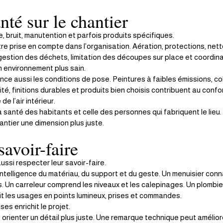
nté sur le chantier
, bruit, manutention et parfois produits spécifiques.
tre prise en compte dans l’organisation. Aération, protections, net
, gestion des déchets, limitation des découpes sur place et coordina
n environnement plus sain.
nce aussi les conditions de pose. Peintures à faibles émissions, col
é, finitions durables et produits bien choisis contribuent au confo
de l’air intérieur.
a santé des habitants et celle des personnes qui fabriquent le lieu.
ntier une dimension plus juste.
savoir-faire
ussi respecter leur savoir-faire.
telligence du matériau, du support et du geste. Un menuisier conna
urs. Un carreleur comprend les niveaux et les calepinages. Un plombier
uit les usages en points lumineux, prises et commandes.
es enrichit le projet.
orienter un détail plus juste. Une remarque technique peut améliore