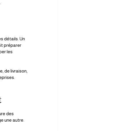
.
s détails. Un 
it préparer 
per les 
 de livraison, 
reprises.
t
ure des 
ge une autre.