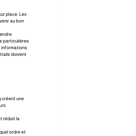
sur place. Les 
venir au bon 
rendre 
s particulières.
 informations 
tails doivent 
g créent une 
urs 
 réduit la 
quel ordre et 