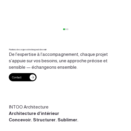
Parlons de ce que votre lieu peut devenir
De l’expertise à l’accompagnement, chaque projet
s’appuie sur vos besoins, une approche précise et
sensible — échangeons ensemble.
Contact
Bien choisir les entreprises et l’architecte
d’intérieur
INTOO Architecture
Architecture d’intérieur
Concevoir
.
Structurer
.
Sublimer
.