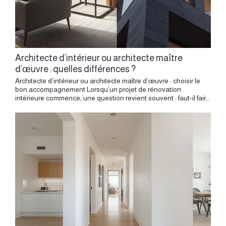
Architecte d’intérieur ou architecte maître
d’œuvre : quelles différences ?
Architecte d’intérieur ou architecte maître d’œuvre : choisir le bon accompagnement Lorsqu’un projet de rénovation intérieure commence, une question revient souvent : faut-il faire appel à un architecte d’intérieur ou à un architecte maître d’œuvre ? Ces deux métiers se croisent, dialoguent et peuvent parfois intervenir sur un même projet. Leur approche, leur cadre d’intervention et leur regard sur le lieu présentent pourtant des nuances importantes. Comprendre ces différences permet de choisir le bon accompagnement, au bon moment, selon la nature du projet. Dans un appartement ancien à Lyon, une maison à réorganiser, un local professionnel à transformer ou un espace neuf à personnaliser, le choix du professionnel influence la manière de concevoir, de décider et d’avancer. Deux métiers autour d’un même lieu L’architecte d’intérieur et l’architecte maître d’œuvre travaillent tous deux avec l’espace. Ils observent un lieu, analysent ses contraintes, ses qualités, ses usages et son potentiel. Ils cherchent à donner une cohérence à un projet, à organiser les volumes et à rendre les choix lisibles. Leur différence se situe surtout dans le périmètre d’intervention. L’architecte maître d’œuvre intervient souvent sur le bâtiment dans sa globalité : structure, enveloppe, autorisations administratives, construction, extension ou transformation importante. L’architecte d’intérieur concentre son regard sur l’espace vécu : les volumes intérieurs, les circulations, la lumière, les usages, les matières, les détails, le mobilier intégré et l’ambiance. Une rénovation complète d’intérieur relève souvent d’une approche globale sur les volumes, la circulation, les usages et les matières. Ces deux approches peuvent se compléter avec beaucoup de justesse. Le rôle de l’architecte d’intérieur L’architecte d’intérieur pense le lieu depuis l’usage. Il cherche à comprendre comment un espace est habité, traversé, ressenti et vécu au quotidien. Son travail commence par l’écoute : les habitudes, les envies, les rythmes de vie, les besoins de rangement, les gestes familiers, les manières de recevoir, de travailler, de cuisiner, de se reposer. À partir de cette lecture, il propose une organisation spatiale adaptée. Il peut repenser une distribution, ouvrir une perspective, créer une pièce supplémentaire, optimiser un petit appartement, dessiner une cuisine, intégrer une bibliothèque, composer une entrée, travailler une suite parentale ou donner une identité à un logement neuf. Son rôle consiste à relier le fonctionnel et le sensible. Un plan réussi ne se limite jamais à un bon agencement. Il doit créer une atmosphère, donner une fluidité, révéler une lumière, apporter du confort et rendre le lieu plus personnel. Une approche centrée sur l’intérieur L’architecture intérieure s’intéresse à ce qui fait la qualité d’un espace au quotidien. La proportion d’une pièce, la place d’une cloison, la hauteur d’un meuble, l’épaisseur d’un seuil, la couleur d’un mur, le dessin d’un rangement ou la position d’un luminaire peuvent transformer profondément la perception d’un lieu. L’architecte d’intérieur travaille cette précision. Il compose avec les volumes existants, les usages, les matières et la lumière. Il cherche une réponse sur mesure, cohérente avec le lieu et avec ceux qui vont l’habiter. Dans un appartement lyonnais, cette approche prend souvent tout son sens. Un canut de la Croix-Rousse, un appartement haussmannien aux Brotteaux, un logement ancien de la Presqu’île ou un appartement contemporain à Villeurbanne demandent chacun une lecture particulière. L’architecte d’intérieur révèle le caractère du lieu tout en l’adaptant aux modes de vie actuels. Le rôle de l’architecte maître d’œuvre L’architecte maître d’œuvre intervient dans un cadre plus large, lié à la conception architecturale et à la réalisation d’un ouvrage. Il peut concevoir un bâtiment, une extension, une surélévation, une restructuration lourde ou une transformation nécessitant une autorisation d’urbanisme. Sa mission peut inclure les études, les plans, le dépôt d’un permis de construire, la consultation des entreprises, le suivi du chantier et la réception des travaux. Il porte une vision globale du bâti. Il coordonne les choix architecturaux, techniques, réglementaires et constructifs. Il veille à la cohérence du projet avec le site, la structure, les normes, l’enveloppe du bâtiment et les obligations administratives. Dans certains projets, son intervention devient centrale : extension d’une maison, modification de façade, création d’ouverture, changement de destination, construction neuve ou transformation importante d’un bâtiment existant. Maîtrise d’œuvre : une mission, plus qu’un titre La maîtrise d’œuvre désigne une mission. Elle consiste à concevoir un projet, organiser les études, consulter les entreprises, suivre la réalisation et accompagner le maître d’ouvrage jusqu’à la livraison. Un architecte peut exercer une mission de maîtrise d’œuvre. Certains architectes d’intérieur proposent aussi une mission d’accompagnement à la réalisation, selon leur assurance, leur cadre contractuel et la nature du projet. La nuance est importante. Le maître d’ouvrage est le client, celui qui porte le projet et prend les décisions. Le maître d’œuvre est le professionnel chargé de concevoir, d’organiser et de suivre la mise en œuvre du projet, dans le périmètre défini par contrat. Cette distinction aide à comprendre les responsabilités de chacun. Quand choisir un architecte d’intérieur ? L’architecte d’intérieur est particulièrement adapté lorsqu’un projet porte sur la transformation d’un espace intérieur. Rénover un appartement, redistribuer des pièces, repenser une cuisine, créer des rangements sur mesure, aménager un bureau, personnaliser un logement en VEFA, transformer une boutique ou concevoir un restaurant relèvent pleinement de son domaine. Il intervient lorsque l’enjeu principal concerne l’usage, le confort, la cohérence intérieure et l’identité du lieu. Son regard permet de dépasser la simple addition de choix décoratifs. Il construit un projet dans son ensemble : organisation des volumes, circulation, lumière, mobilier, matières, ambiance, détails et accompagnement des décisions. Les étapes d’un projet d’architecture intérieure permettent de comprendre quand interviennent la conception, la consultation des entreprises et l’accompagnement du chantier. Cette approche donne une vraie continuité entre la conception et le quotidien. Quand choisir un architecte maître d’œuvre ? L’architecte maître d’œuvre s’impose naturellement lorsque le projet touche fortement au bâti. Une extension, une surélévation, une modification de façade, une construction neuve ou un projet soumis à permis de construire demandent une compétence architecturale globale et un cadre réglementaire précis. Son intervention permet d’inscrire le projet dans son environnement, dans la structure du bâtiment et dans les règles d’urbanisme. Il apporte une lecture complète de l’ouvrage. Dans une maison, il peut imaginer une extension cohérente avec l’existant. Dans un local professionnel, il peut accompagner une transformation impliquant l’enveloppe, les accès ou la destination du lieu. Dans un bâtiment ancien, il peut encadrer une intervention lourde touchant la structure ou les façades. Des missions complémentaires Dans certains projets, architecte d’intérieur et architecte maître d’œuvre travaillent ensemble. Cette collaboration crée une continuité précieuse entre l’échelle du bâtiment et l’échelle du vécu. L’architecte maître d’œuvre peut porter les sujets liés à l’enveloppe, à la structure, à l’urbanisme et au chantier global. L’architecte d’intérieur peut approfondir l’usage, les ambiances, les détails, les matériaux, le mobilier intégré et la relation sensible aux espaces. Cette complémentarité offre une grande richesse. Elle permet de concevoir un projet cohérent depuis l’extérieur jusqu’au détail intérieur, depuis l’implantation générale jusqu’à la poignée, depuis le volume construit jusqu’au plaisir d’habiter. La question du chantier Le chantier représente souvent une zone de confusion. Un architecte d’intérieur peut accompagner un projet jusqu’à sa réalisation selon la mission confiée : consultation des entreprises, analyse des devis, échanges avec les artisans, réunions de chantier, suivi des choix, cohérence esthétique et architecturale. Cette mission peut prendre la forme d’une assistance à maîtrise d’ouvrage, d’un accompagnement chantier ou d’un suivi architectural. L’architecte maître d’œuvre, dans une mission complète, porte une responsabilité plus structurée sur la direction et la coordination des travaux, selon le contrat signé. Le sujet essentiel reste toujours le même : définir clairement la mission dès le départ. Le bon contrat précise les étapes, les limites, les responsabilités, les livrables, les assurances et le rôle de chaque intervenant. Cette clarté donne un cadre serein au projet. La question de l’assurance L’assurance constitue un point important dans tout projet de rénovation ou de transformation. Chaque professionnel doit intervenir dans le cadre couvert par son assurance. Pour le client, cette vérification apporte de la sécurité. Elle permet de savoir quels types de missions sont pris en charge, quelles responsabilités sont couvertes et dans quel périmètre le professionnel accompagne le projet. Dans une rénovation intérieure, ce point mérite d’être abordé dès les premiers échanges. Une agence sérieuse explique clairement son cadre d’intervention, ses garanties, ses limites et les étapes proposées. Cette transparence participe à la qualité de la relation. La conception avant les travaux Quel que soit le professionnel choisi, un projet abouti commence par la conception. Avant de consulter des entreprises, il faut définir une intention claire. Avant de comparer des devis, il faut comprendre le projet. Avant de parler de chantier, il faut dessiner l’espace. Cette phase de réflexion permet d’évit