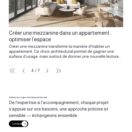
Créer une mezzanine dans un appartement :
optimiser l’espace
Créer une mezzanine transforme la manière d’habiter un appartement. Ce choix architectural permet de gagner une surface d’usage, mais surtout de donner une nouvelle lecture au volume. La mezzanine crée un dialogue entre le bas et le haut, entre l’intime et l’ouvert, entre la structure et la lumière. Dans un appartement lyonnais, elle trouve souvent sa place dans des volumes généreux : anciens ateliers, appartements canuts, logements sous toiture, pièces avec grande hauteur sous plafond ou espaces atypiques. Bien pensée, elle devient une pièce supplémentaire, un refuge, un bureau suspendu, une chambre en hauteur ou un espace de rangement discret. Elle demande une conception précise, car elle engage la proportion, la circulation, la lumière, la structure et le confort quotidien. Penser la mezzanine comme un espace, pas comme une simple surface Une mezzanine réussie commence par une question simple : que doit apporter ce nouveau niveau à l’appartement ? Le gain de mètres carrés compte, mais l’enjeu principal réside dans la qualité de l’espace créé. Une mezzanine peut accueillir un couchage, un bureau, une bibliothèque, un espace de lecture, un coin enfant ou une zone de rangement. Chaque usage implique une hauteur, une lumière, une intimité et un accès spécifiques. Un espace de sommeil demande une atmosphère enveloppante. Un bureau en mezzanine a besoin de calme, de lumière et d’une posture confortable. Une bibliothèque suspendue peut devenir un élément graphique fort, visible depuis la pièce principale. La mezzanine devient alors une réponse sur mesure, dessinée pour une manière de vivre précise. Lire la hauteur disponible avec justesse La hauteur sous plafond guide la faisabilité et la qualité du projet. Avant de dessiner une mezzanine, il faut observer le volume dans son ensemble : hauteur totale, proportions de la pièce, position des fenêtres, pente éventuelle de toiture, poutres, structure existante, réseaux techniques. Dans un appartement canut à Lyon, la hauteur peut devenir une ressource précieuse. Elle permet de créer un niveau intermédiaire tout en conservant une vraie respiration dans la pièce principale. Cette verticalité donne une identité forte au lieu, à condition de respecter son équilibre. Une rénovation complète permet d’intégrer la mezzanine dans une réflexion globale sur les volumes, la lumière et les usages. La mezzanine doit s’inscrire dans le volume avec finesse. Trop massive, elle alourdit la pièce. Trop réduite, elle perd en confort. Le dessin juste se situe dans la proportion : une surface utile, une hauteur agréable, une relation fluide avec l’espace principal. Définir le bon usage avant de dessiner Chaque projet de mezzanine commence par une intention claire. Créer une chambre suspendue, installer un bureau, dégager le séjour, structurer un studio, ajouter du rangement ou offrir un espace indépendant : chaque objectif oriente la conception. Dans un petit appartement, la mezzanine libère le sol. Le séjour gagne en amplitude, la cuisine trouve une meilleure place, les rangements s’intègrent plus naturellement, la circulation devient plus fluide. Dans un appartement familial, elle peut créer un espace complémentaire, plus calme, plus intime, parfois dédié au travail ou à la lecture. Dans un logement destiné à la location, elle permet d’améliorer l’usage du lieu, avec une attention particulière au confort, à l’accès et à la sécurité. Le bon usage donne la bonne forme. Travailler la lumière entre deux niveaux La lumière joue un rôle essentiel dans la réussite d’une mezzanine. Créer un niveau supplémentaire modifie la manière dont la lumière circule dans la pièce. Il faut donc anticiper les zones d’ombre, les vues, les percées et les transparences. Un garde-corps ajouré, une structure fine, une trémie bien placée ou une paroi vitrée peuvent préserver la luminosité. La mezzanine peut aussi devenir un filtre. Elle cadre une vue, accompagne une fenêtre, souligne une hauteur, crée une zone plus intime au-dessus d’un espace vivant. Dans certains projets, la lumière artificielle prend le relais avec subtilité. Un éclairage intégré sous la mezzanine peut rendre le volume inférieur chaleureux. Une applique, un bandeau lumineux ou une suspension bien placée peuvent donner au niveau haut une ambiance douce et confortable. La mezzanine transforme alors la lumière en matière architecturale. Dessiner l’accès comme un élément du projet L’accès à la mezzanine mérite une attention particulière. Escalier droit, escalier compact, échelle de meunier, marches intégrées, mobilier escalier : chaque solution raconte une manière d’habiter. Un escalier peut devenir un meuble. Il peut intégrer des rangements, une bibliothèque, une penderie, des tiroirs ou des niches. Il peut aussi structurer l’espace en séparant discrètement une entrée, une cuisine ou un coin bureau. Dans un petit volume, l’accès doit rester fluide et élégant. La place occupée au sol, la pente, la largeur, la sécurité et le confort d’usage doivent être étudiés dès les premières esquisses. Un bel accès donne envie de monter. Il transforme la mezzanine en véritable pièce, reliée au reste de l’appartement par un geste architectural clair. Intégrer la structure avec élégance Une mezzanine repose sur une structure. Bois, métal, mixte, structure apparente ou intégrée : le choix dépend du lieu, de l’usage, des portées, du style recherché et des contraintes techniques. La structure peut se faire discrète pour laisser parler le volume. Elle peut aussi devenir un élément fort, assumé, graphique, presque sculptural. Dans un appartement ancien, le dialogue entre structure contemporaine et éléments existants peut créer une tension très intéressante. Un plancher bois, un mur en pierre, une poutre ancienne ou une grande fenêtre peuvent guider le dessin. La précision technique sert ici la qualité architecturale. Une mezzanine agréable à vivre doit être stable, confortable, silencieuse et bien proportionnée. Le dessin architectural et l’étude technique avancent ensemble. Créer une relation entre le haut et le bas Une mezzanine réussie ne se limite pas à son niveau supérieur. Elle transforme aussi l’espace situé en dessous. Sous la mezzanine, on peut installer une cuisine, une entrée, un dressing, une salle d’eau, un coin lecture, un bureau ou une zone de rangement. Cette partie basse doit garder une qualité d’usage. La hauteur, la lumière, les matières et l’éclairage donnent à cet espace une vraie présence. Il peut devenir enveloppant, fonctionnel, chaleureux, presque comme une alcôve. Le haut et le bas doivent dialoguer. Une mezzanine crée deux ambiances dans un même volume : un espace ouvert et un espace plus intime, une zone active et une zone de retrait, une hauteur généreuse et une échelle plus domestique. Cette dualité donne de la richesse au projet. Le garde-corps, détail visible et essentiel Le garde-corps joue un rôle à la fois sécurisant et esthétique. Il accompagne le regard, dessine la limite du niveau haut et participe fortement à l’identité de la mezzanine. Métal fin, bois, verre, claustra, câble, tôle perforée, barreaudage vertical ou dessin sur mesure : chaque option modifie la perception du volume. Un garde-corps transparent laisse circuler la lumière. Un garde-corps plus dessiné crée une présence graphique. Un claustra apporte de l’intimité tout en conservant une relation avec la pièce principale. Ce détail visible mérite une conception attentive. Il peut devenir la signature du projet. Une mezzanine pour révéler un appartement ancien À Lyon, de nombreux appartements possèdent des volumes capables d’accueillir une mezzanine. Les canuts de la Croix-Rousse en sont un exemple emblématique. Leur hauteur généreuse, leur histoire liée au travail de la soie et leur structure particulière offrent un terrain fertile pour une architecture intérieure inventive. Créer une mezzanine dans ce type de lieu permet de prolonger l’esprit du volume. La verticalité devient un atout. Le projet peut préserver l’âme de l’appartement tout en l’adaptant à des usages contemporains. Ce canut optimisé avec mezzanine à Lyon Croix-Rousse montre comment la hauteur peut devenir un véritable espace d’usage sans rompre le dialogue avec l’existant. Dans un logement ancien, la mezzanine doit dialoguer avec l’existant. Elle peut souligner une fenêtre haute, accompagner un mur texturé, révéler une poutre, cadrer une vue ou structurer une grande pièce. L’intervention devient alors une manière d’habiter la mémoire du lieu. Optimiser l’espace avec du mobilier sur mesure La mezzanine fonctionne souvent avec du mobilier intégré. Escalier-rangement, placards sous pente, bibliothèque en hauteur, bureau suspendu, tête de lit intégrée, niches, banquette, penderie dissimulée : le sur-mesure donne au projet sa précision. Chaque centimètre trouve une fonction. Le mobilier peut absorber les contraintes, accompagner les circulations et donner une lecture claire à l’ensemble. Dans un petit appartement, cette approche permet de gagner en confort sans multiplier les éléments. Dans un volume plus généreux, elle permet de créer une composition cohérente, où la mezzanine devient naturellement liée au reste de l’aménagement. Le sur-mesure donne à la mezzanine son caractère habité. Trouver l’équilibre entre intimité et ouverture Une mezzanine crée un espace à part, tout en restant connectée au reste de l’appartement. Cet équilibre demande de la finesse. Un couchage en hauteur peut bénéficier d’une ambiance intime grâce à un garde-corps partiellement plein, une bibliothèque, un rideau, un claustra ou un jeu de matières. Un bureau peut rester ouvert sur la pièce principale tout en étant légèrement en retrait. Un espace de lecture peut jouer sur une atmosphère plus douce, avec une lumière basse, des matières chaleureuses et une relation cadrée avec le séjour. L’intimité se dessine par la hauteur, la lumière, la matière et la vue. La mezzanine devient un lieu suspendu, à la fois proche et séparé. Anticiper le co
4
7
/
Parlons de ce que votre lieu peut devenir
De l’expertise à l’accompagnement, chaque projet
s’appuie sur vos besoins, une approche précise et
sensible — échangeons ensemble.
Contact