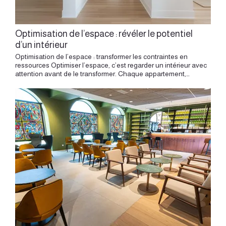
Optimisation de l’espace : révéler le potentiel
d’un intérieur
Optimisation de l’espace : transformer les contraintes en ressources Optimiser l’espace, c’est regarder un intérieur avec attention avant de le transformer. Chaque appartement, chaque maison, chaque lieu professionnel possède des ressources déjà présentes : une lumière, une hauteur, une perspective, une circulation, un mur capable d’accueillir un rangement, une pièce capable de changer d’usage, un volume capable de respirer autrement. L’architecture intérieure permet de révéler ces qualités. Elle donne une nouvelle logique au lieu, avec précision, créativité et sens du quotidien. L’optimisation de l’espace dépasse largement la recherche de mètres carrés. Elle consiste à rendre un intérieur plus fluide, plus lisible, plus confortable et plus personnel. Dans un appartement lyonnais ancien, un logement neuf en VEFA, un petit studio, une maison familiale ou un espace professionnel, cette démarche commence toujours par une lecture fine du lieu. Comprendre l’espace avant de l’aménager Un intérieur se comprend avant de se dessiner. Avant de déplacer une cloison, de créer un rangement ou de choisir un matériau, il faut observer ce que le lieu raconte déjà. La lumière entre-t-elle par une seule façade ou traverse-t-elle l’appartement ? La circulation se fait-elle naturellement ? Les pièces communiquent-elles avec justesse ? Les volumes sont-ils utilisés dans toute leur hauteur ? Les rangements accompagnent-ils vraiment les usages ? Ces questions structurent le projet. Elles permettent d’identifier les qualités à préserver, les points à améliorer et les opportunités à révéler. L’optimisation commence dans cette phase d’écoute et d’analyse. Un bon projet naît rarement d’un geste spectaculaire. Il naît souvent d’un déplacement subtil, d’un alignement plus juste, d’une ouverture mieux placée ou d’un meuble pensé à la bonne dimension. Révéler le potentiel caché d’un intérieur Un intérieur possède souvent des possibilités que l’on perçoit difficilement au premier regard. Une entrée trop vaste peut devenir un espace de rangement élégant. Un couloir peut accueillir une bibliothèque fine, une perspective colorée ou une ligne lumineuse. Une pièce sombre peut retrouver une présence grâce à une ouverture, une verrière, une teinte douce ou un éclairage bien composé. Une hauteur sous plafond peut permettre une mezzanine, un rangement toute hauteur ou une composition murale plus affirmée. L’architecte d’intérieur lit ces potentiels. Il imagine comment le lieu peut gagner en usage, en confort et en caractère. Il transforme les contraintes en points d’appui, les surfaces oubliées en espaces utiles, les volumes complexes en solutions sur mesure. Cette capacité à voir autrement donne sa richesse à l’optimisation de l’espace. Fluidifier les circulations La qualité d’un intérieur dépend beaucoup de la manière dont on le traverse. Une circulation fluide donne une impression d’évidence. On entre, on pose ses affaires, on accède à la cuisine, au séjour, aux chambres ou à la salle d’eau avec naturel. Lorsque les parcours sont confus, l’espace paraît plus petit, même avec une surface confortable. L’optimisation consiste alors à clarifier les déplacements. Une cloison peut être déplacée pour ouvrir un passage. Une porte peut changer de sens pour libérer un mur. Une entrée peut être redessinée pour créer une transition plus agréable. Une cuisine peut se rapprocher du séjour pour renforcer la convivialité. Dans un appartement ancien à Lyon, ces ajustements peuvent transformer profondément la sensation d’espace. Le projet gagne en cohérence, en lumière et en confort d’usage. Donner une fonction à chaque mètre carré Chaque mètre carré peut trouver une utilité, à condition d’être pensé dans une vision globale. Un angle peut devenir une niche. Une rénovation partielle bien ciblée peut optimiser les mètres carrés essentiels sans transformer l’ensemble du logement. Un dessous d’escalier peut accueillir des rangements. Un mur entier peut intégrer une bibliothèque, un bureau, une penderie ou une banquette. Une alcôve peut devenir un coin lecture. Une grande pièce peut accueillir plusieurs usages grâce à un travail sur les matières, la lumière et le mobilier. L’optimisation de l’espace repose sur cette précision. Elle cherche la bonne fonction au bon endroit. Dans un petit appartement, cette démarche devient essentielle. Le projet doit libérer le sol, intégrer les usages et éviter l’accumulation d’éléments disparates. Dans un grand volume, elle permet de structurer l’espace, de créer des zones lisibles et d’apporter une sensation plus habitée. Le mobilier sur mesure comme outil architectural Le mobilier sur mesure joue un rôle majeur dans l’optimisation de l’espace. Il permet d’adapter chaque élément au lieu : hauteur, profondeur, largeur, usage, circulation, lumière et style. Un meuble peut dissimuler un rangement, intégrer une télévision, prolonger une cuisine, structurer une entrée, séparer deux espaces ou accompagner une mezzanine. Il devient une pièce d’architecture. Dans un appartement ancien, un meuble sur mesure peut dialoguer avec les moulures, les cheminées, les hauteurs et les proportions existantes. Dans un logement contemporain, il peut apporter de la matière, du rythme et une identité plus marquée. Le sur mesure permet aussi de gagner en sérénité. Chaque chose trouve sa place. L’intérieur paraît plus calme, plus clair, plus agréable à vivre. Optimiser un petit appartement Dans un petit appartement, chaque choix compte. Le projet doit créer de la fluidité, de la lumière et du confort, avec des solutions très précises. Une cuisine compacte peut devenir généreuse si son implantation est bien pensée. Un couchage peut s’intégrer en hauteur, dans une alcôve ou derrière une paroi légère. Un bureau peut trouver sa place dans une niche, une bibliothèque ou un meuble toute hauteur. Des rangements peuvent s’inscrire dans les murs pour libérer l’espace central. L’objectif est de créer une sensation d’amplitude. La couleur, la lumière, les matières, les proportions et les lignes de mobilier participent à cette impression. Un petit espace réussi offre plusieurs usages dans un même volume, avec simplicité et élégance. Ce petit appartement à Lyon 7 montre comment une redistribution précise peut clarifier les usages et libérer les circulations. Transformer les contraintes en ressources La contrainte est souvent le point de départ d’un projet intéressant. Un mur porteur, une gaine technique, une faible largeur, une pièce traversante, une sous-pente ou une hauteur atypique peuvent orienter la conception. Plutôt que de les subir, l’architecture intérieure les utilise comme matière de projet. Une gaine peut devenir le point d’ancrage d’un meuble. Une sous-pente peut accueillir un rangement bas. Une largeur réduite peut guider une implantation linéaire. Une grande hauteur peut permettre une composition verticale. Cette manière de penser transforme le regard sur le lieu. La contrainte devient une ressource créative. Elle donne au projet sa singularité et sa cohérence. Travailler la lumière pour agrandir la perception La lumière joue un rôle central dans la perception de l’espace. Un intérieur bien éclairé paraît plus fluide, plus ouvert et plus accueillant. L’optimisation de l’espace passe donc par une attention particulière à la lumière naturelle et artificielle. La lumière naturelle peut être accompagnée par des ouvertures, des teintes claires, des surfaces réfléchissantes, des transparences ou des perspectives dégagées. La lumière artificielle permet de structurer les ambiances. Un éclairage intégré sous un meuble, une applique dans un couloir, une suspension au-dessus d’une table, un bandeau lumineux dans une bibliothèque ou un éclairage indirect dans une entrée peuvent transformer l’atmosphère. La lumière donne du relief au projet. Elle révèle les matières, guide les usages et agrandit la sensation d’espace. Créer des transitions plutôt que des séparations Optimiser l’espace implique souvent de repenser les limites entre les pièces. Une séparation peut devenir plus légère, plus douce, plus utile. Une verrière, un claustra, un meuble traversant, une bibliothèque ouverte, une différence de sol ou une variation de couleur peuvent créer une transition subtile. Ces dispositifs permettent de préserver la fluidité tout en donnant une identité à chaque zone. Dans un appartement, l’entrée peut être marquée sans être enfermée. La cuisine peut dialoguer avec le séjour tout en gardant sa propre présence. Un bureau peut s’intégrer dans une pièce de vie avec une limite discrète. L’espace gagne en richesse lorsqu’il offre plusieurs degrés d’ouverture. Optimiser sans standardiser Chaque intérieur appelle une réponse particulière. Un canut de la Croix-Rousse possède une verticalité singulière. Un appartement haussmannien offre des enfilades, des moulures et des proportions généreuses. Un logement en VEFA demande souvent un travail d’identité, de matière et de caractère. Une maison familiale appelle une réflexion sur les usages quotidiens, les rangements, les circulations et les moments partagés. L’optimisation de l’espace se construit à partir de cette singularité. Elle évite les solutions toutes faites et privilégie une réponse juste, adaptée au lieu, aux habitants et au rythme de vie. Le sur mesure commence dans cette écoute. Penser le rangement comme une partie du projet Le rangement est souvent au cœur de l’optimisation. Bien intégré, il apporte du confort sans dominer l’espace. Il peut disparaître dans une paroi, accompagner une circulation, structurer une entrée, encadrer un lit, prolonger une cuisine ou créer une séparation douce. Le rangement devient alors un outil de composition. Il permet de libérer les surfaces visibles, de simplifier le quotidien et de donner une impression d’ordre naturel. Dans un projet d’architecture intérieure, le rangement se dessine avec autant d’attention qu’une pièce à vivre. Sa profondeur, ses ouvertures, ses lignes, ses matières et son e