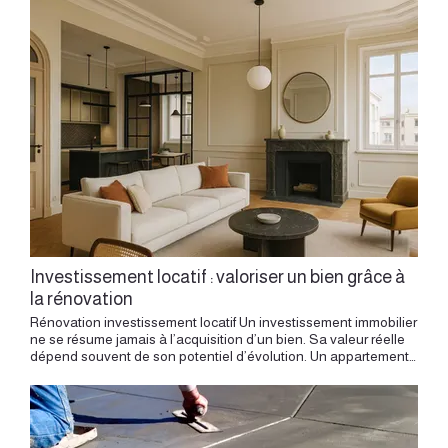
Investissement locatif : valoriser un bien grâce à
la rénovation
Rénovation investissement locatif Un investissement immobilier ne se résume jamais à l’acquisition d’un bien. Sa valeur réelle dépend souvent de son potentiel d’évolution. Un appartement ancien mal distribué, un espace sous-exploité ou un bien nécessitant une nouvelle lecture architecturale peuvent révéler une valeur bien supérieure à leur état initial. L’architecture intérieure joue ici un rôle déterminant. Elle ne consiste pas uniquement à améliorer l’apparence du lieu. Elle permet de repenser les usages, optimiser les volumes, renforcer l’attractivité du bien et construire une valeur durable. Valoriser un bien grâce à la rénovation consiste à révéler ce que l’état initial ne montre pas encore : une meilleure distribution, une qualité d’usage plus claire et une identité capable de séduire durablement. Dans un projet d’investissement locatif, chaque décision influence directement la perception du futur occupant. Confort. Fluidité. Fonctionnalité. Identité du lieu. Qualité perçue. Un bien bien pensé se démarque immédiatement. À Lyon, où la demande locative reste particulièrement dynamique, la rénovation devient souvent un levier majeur de valorisation immobilière. Le potentiel d’un bien dépasse souvent son état actuel Un appartement ancien peut sembler limité au premier regard. Pièces cloisonnées. Circulations incohérentes. Cuisine isolée. Manque de lumière. Volumes mal exploités. Absence de rangements. Ces limites apparentes masquent souvent un potentiel important. Le rôle de l’architecte consiste à observer autrement. Avant toute intervention, il faut comprendre ce que l’espace peut devenir. Évaluer le potentiel d’un bien avant d’investir permet de distinguer les limites réelles du logement de celles qui peuvent être levées par une nouvelle lecture des volumes. Certaines transformations simples modifient profondément la perception du bien. Une nouvelle distribution. Une meilleure hiérarchie des espaces. Une fluidité plus naturelle. Une organisation plus contemporaine. La valeur immobilière dépend souvent de cette nouvelle lecture. Valoriser un bien consiste d’abord à optimiser les usages Dans un investissement locatif, chaque mètre carré possède une importance particulière. Un espace inutilisé réduit directement le potentiel du bien. L’architecture intérieure permet précisément d’améliorer cette efficacité spatiale. Quelques leviers reviennent régulièrement : créer davantage de rangements intégrés optimiser les circulations ouvrir certaines perspectives simplifier la distribution intégrer plusieurs fonctions dans un même volume améliorer la flexibilité de certains espaces Le projet cherche avant tout à rendre le logement plus évident à habiter. Optimiser les volumes et les usages dès la conception permet de tester les bonnes distributions, de hiérarchiser les fonctions et de donner plus de valeur à chaque mètre carré. L’efficacité naît souvent de cette simplicité apparente. L’attractivité du bien influence directement sa valeur perçue Deux appartements comparables peuvent produire des perceptions radicalement différentes. Le premier semble ordinaire. Le second paraît immédiatement plus qualitatif. Pourtant, la surface reste identique. Cette différence repose souvent sur la qualité spatiale. Un intérieur cohérent crée une meilleure première impression. La lumière circule mieux. Les volumes semblent plus généreux. Les usages apparaissent plus fluides. Le bien devient naturellement plus désirable. L’architecture intérieure agit précisément sur cette perception immédiate. Une rénovation bien pensée améliore durablement l’expérience d’usage Un logement destiné à la location doit rester simple, fonctionnel et durable. Le projet ne cherche pas uniquement à séduire visuellement. Il doit produire une expérience quotidienne confortable. Le futur occupant doit percevoir immédiatement : une circulation naturelle une organisation intuitive des volumes bien proportionnés un bon niveau de confort une identité agréable à vivre une logique spatiale évidente Un bien bien conçu facilite naturellement son appropriation. Cette qualité influence directement son attractivité. Adapter le projet au type d’investissement Tous les projets locatifs ne répondent pas aux mêmes objectifs. Chaque stratégie influence la conception intérieure. Location longue durée Le projet privilégie généralement durabilité et polyvalence. Location meublée L’aménagement doit intégrer davantage de fonctions dès le départ. Location courte durée L’identité visuelle devient plus importante. Colocation L’équilibre entre espaces privés et espaces communs devient central. Investissement patrimonial La valorisation du bien sur le long terme influence fortement les choix architecturaux. Chaque projet demande donc une réponse spécifique. Les petites surfaces offrent souvent un fort potentiel d’optimisation À Lyon, une grande partie des investissements concerne des surfaces relativement compactes. Studios. T2. Appartements anciens divisés. Petites surfaces en centre-ville. Dans ces projets, l’optimisation devient particulièrement importante. Chaque centimètre influence directement la qualité du lieu. Quelques ajustements peuvent produire des transformations considérables. Mobilier intégré. Double usage. Rangements invisibles. Optimisation des circulations. Organisation plus compacte. L’architecture intérieure permet précisément de révéler cette valeur cachée. Le projet optimiser un studio pour la location saisonnière à Lyon Croix-Rousse montre comment une petite surface peut devenir plus lisible, plus fonctionnelle et plus attractive grâce à une organisation précise. Le patrimoine lyonnais demande souvent une lecture spécifique Lyon possède un patrimoine immobilier très particulier. De nombreux projets concernent des appartements anciens présentant des contraintes spécifiques. Appartements canuts de Croix-Rousse Les grandes hauteurs permettent des solutions spatiales très intéressantes. Appartements anciens de Presqu’île Les distributions historiques peuvent être largement optimisées. Immeubles anciens du centre-ville Les réseaux techniques et contraintes structurelles demandent une lecture attentive. Appartements haussmanniens Le patrimoine existant peut devenir un véritable levier de valorisation. Comprendre ces spécificités influence directement la qualité du projet. Le budget doit être pensé comme un levier de valorisation Dans un projet d’investissement, chaque décision budgétaire influence la rentabilité globale. Le projet architectural permet d’arbitrer intelligemment les priorités. Certains investissements produisent une forte valeur perçue. D’autres influencent davantage la durabilité du bien. Certaines interventions améliorent immédiatement l’attractivité locative. Le rôle de l’architecte consiste à hiérarchiser ces choix. L’objectif consiste à construire le meilleur équilibre entre investissement initial et valorisation durable. La réflexion précède toujours les décisions budgétaires. Le sur-mesure permet souvent d’augmenter la qualité perçue Dans certaines surfaces compactes, quelques éléments sur mesure transforment radicalement l’expérience du lieu. Bibliothèque intégrée. Cuisine parfaitement dimensionnée. Mobilier multifonction. Rangements toute hauteur. Coin bureau intégré. Mezzanine sur mesure. Banquette intégrée. Ces interventions améliorent immédiatement la perception globale. Le logement paraît plus qualitatif. Plus cohérent. Plus confortable. La valeur perçue augmente naturellement. Un bien cohérent se loue souvent plus facilement L’architecture influence directement la désirabilité. Un appartement équilibré produit une meilleure première impression. La visite devient plus fluide. Les volumes paraissent plus généreux. Le confort semble immédiatement perceptible. Le lieu inspire davantage confiance. Le futur occupant projette plus facilement son quotidien. Le projet transformer un appartement locatif à Croix-Rousse illustre cette logique : donner au bien une identité plus affirmée, une lecture plus claire et une présence capable de le distinguer dès la visite. Cette dimension reste souvent invisible. Et pourtant, elle influence directement la rapidité de commercialisation du bien. L’espace devient naturellement plus attractif. La rénovation construit une valeur durable Un projet d’investissement ne doit pas être pensé uniquement à court terme. Un bien immobilier accompagne souvent plusieurs cycles d’occupation. La qualité de conception influence durablement sa performance globale. Le lieu doit conserver : une cohérence durable une certaine neutralité esthétique une bonne capacité d’évolution des usages simples un entretien facilité une qualité perçue stable dans le temps Le projet architectural permet précisément d’anticiper cette temporalité longue. Valoriser un bien consiste à révéler son potentiel caché Rénovation investissement locatif Un appartement possède souvent davantage de valeur que ce que son état initial laisse percevoir. Le rôle de l’architecte consiste à révéler cette valeur latente. Observer. Comprendre. Réorganiser. Optimiser. Structurer. Fluidifier. Projeter. L’investissement locatif ne repose pas uniquement sur l’acquisition. Il repose aussi sur la capacité à révéler intelligemment le potentiel du bien. Et cette valorisation commence toujours par une lecture architecturale précise de l’espace. Pourquoi rénover un bien destiné à la location ? La rénovation permet d’améliorer l’attractivité, le confort et la valeur perçue du bien. Un logement mieux distribué, plus lumineux, plus fonctionnel et plus cohérent se démarque plus facilement. Pour un investissement locatif, l’architecture intérieure peut transformer un bien ordinaire en lieu plus désirable et plus durable. Quels travaux privilégier pour valoriser un logement locatif ? Les priorités concernent souvent la distribution, la cuisine, la salle de bain, les rangements, l’éclairage, les sols et la qualité des finitions. L’objectif est de créer un logement robuste, agréable et f