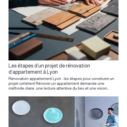
Les étapes d’un projet de rénovation
d’appartement à Lyon
Rénovation appartement Lyon : les étapes pour construire un projet cohérent Rénover un appartement demande une méthode claire, une lecture attentive du lieu et une vision capable de relier l’usage, la lumière, les volumes et les matières. Un projet réussi commence bien avant le chantier. Il naît d’un regard posé sur l’existant, d’une écoute des besoins, d’une compréhension du bâti et d’une intention architecturale suffisamment forte pour guider toutes les décisions. À Lyon, cette approche prend une dimension particulière. Un appartement canut à la Croix-Rousse, un logement haussmannien aux Brotteaux, un appartement ancien en Presqu’île, un bien contemporain à Confluence ou un appartement familial dans le 6e arrondissement racontent des histoires différentes. Un maison familiale contemporain peut être repensée dans une logique globale, du plan aux matières. Chaque lieu possède ses contraintes, son potentiel, ses rythmes, ses qualités cachées. Les étapes d’un projet de rénovation permettent de transformer cette matière existante en intérieur cohérent, confortable et profondément adapté à ceux qui l’habitent. La première rencontre : comprendre le lieu et les attentes Le projet commence par un échange. Cette première étape permet de comprendre les envies, les habitudes de vie, les priorités, les contraintes et les intentions. Il peut s’agir d’agrandir une pièce de vie, de créer une chambre supplémentaire, d’ouvrir une cuisine, d’aménager un bureau, de repenser une salle de bains, d’intégrer plus de rangements ou de redonner une cohérence globale à l’appartement. Mais le projet dépasse toujours la simple liste de besoins. Il s’agit aussi de comprendre une manière d’habiter : recevoir souvent, cuisiner au quotidien, travailler chez soi, accueillir une famille, préserver des temps calmes, valoriser un bien, créer une atmosphère plus douce ou donner plus de caractère à un intérieur. Cette rencontre permet de poser les bases du projet. Elle donne une direction humaine avant de devenir une direction spatiale. La visite de l’appartement : lire l’existant La visite du lieu constitue une étape essentielle. Elle permet d’observer l’appartement dans sa réalité : lumière naturelle, volumes, hauteurs, vues, circulations, matériaux existants, état général, qualité des sols, emplacement des réseaux, murs porteurs, contraintes de copropriété, accès et potentiel de transformation. La lecture d’un appartement traversant permet de révéler lumière, circulation et potentiel de transformation. À Lyon, cette lecture du bâti est particulièrement importante. Un appartement ancien peut présenter des planchers bois, des murs épais, des cheminées, des moulures, des distributions en enfilade ou des réseaux techniques à reprendre. Un canut demande une attention particulière à la hauteur, aux mezzanines, à la lumière et aux charges. Un logement récent peut offrir une base plus simple, mais appeler un travail plus fort sur l’identité, les matières et le confort. Le lieu indique déjà une partie de la réponse. Il montre ce qui mérite d’être révélé, ce qui peut être transformé, ce qui doit guider le dessin du projet. Le relevé : donner une base juste à la conception Après la visite, le relevé permet de construire une base fiable. Dimensions, hauteurs, ouvertures, épaisseurs, niveaux, radiateurs, réseaux, points d’eau, tableaux électriques, éléments existants et contraintes visibles sont relevés avec précision. Cette étape peut sembler technique, mais elle influence directement la qualité de la conception. Un plan juste permet de dessiner avec finesse. Il donne les proportions réelles, les marges possibles, les alignements, les circulations et les volumes disponibles. Dans un appartement ancien, quelques centimètres peuvent changer beaucoup de choses. Une porte déplacée, une cuisine intégrée, un dressing, une bibliothèque, une banquette, un escalier de mezzanine ou une salle de bains demandent une grande précision dès le départ. Le relevé donne au projet sa première structure. L’analyse : comprendre les possibilités du projet Avant de dessiner, il faut analyser. Cette étape permet de croiser les besoins des occupants avec les qualités du lieu. Elle permet de repérer les points forts, les tensions, les contraintes et les opportunités. Où se trouve la meilleure lumière ? Quelle pièce mérite d’être agrandie ? Quelle circulation peut devenir plus fluide ? Quel mur structure vraiment l’appartement ? Quelle vue peut être cadrée ? Quel espace manque de fonction ? Quel élément ancien peut devenir le point d’ancrage du projet ? Cette analyse donne du sens aux premières pistes. Elle évite les décisions isolées et permet de construire une vision d’ensemble. L’architecture intérieure commence ici à relier le lieu et l’usage. L’APS : poser les grandes orientations du projet L’APS, ou avant-projet sommaire, permet d’explorer les premières réponses architecturales. Cette étape ouvre le champ des possibles. Elle propose des orientations de plan, des intentions de volumes, des principes de circulation, des relations entre les pièces et une première ambiance générale. Dans un appartement lyonnais, l’APS peut par exemple étudier plusieurs manières d’ouvrir une cuisine sur le séjour, de transformer une pièce en suite parentale, de créer une mezzanine dans un canut, de rendre une entrée plus lisible ou de réorganiser un appartement familial. Le plan devient un outil de dialogue. Il permet de comparer les scénarios, de mesurer les avantages de chaque option et de choisir la direction la plus juste. L’APS donne une première forme au projet. Il transforme les envies en structure spatiale. L’APD : affiner le projet et préciser les choix L’APD, ou avant-projet définitif, vient approfondir la direction retenue. Les plans deviennent plus précis. Les volumes se stabilisent. Les matériaux se dessinent. Les agencements prennent leur place. Les ambiances se clarifient. Les détails importants commencent à apparaître. Cette étape permet de passer d’une idée générale à un projet réellement construit. On y précise les implantations de cuisine, les salles de bains, les rangements, les éclairages, les revêtements, les menuiseries intérieures, les couleurs, les sols et les éléments sur mesure. Dans un appartement ancien, l’APD permet aussi de mieux anticiper les contraintes techniques : emplacement des réseaux, hauteur disponible, reprises possibles, relation avec la copropriété, intégration des équipements, cohérence entre esthétique et usage. Le projet gagne en lisibilité. Chaque choix trouve sa place dans une composition globale. Le choix des matières : créer l’atmosphère du lieu Les matières donnent au projet sa dimension sensible. Bois, pierre, céramique, métal, verre, peinture, tissu, enduit, parquet ou béton ciré créent une relation directe avec le corps, la lumière et les gestes du quotidien. Le choix des matières doit répondre au lieu. Un appartement haussmannien peut accueillir des teintes profondes, un parquet restauré, des moulures valorisées et des éléments contemporains dessinés avec sobriété. Un canut peut recevoir une écriture plus graphique, des rangements toute hauteur, du métal, du bois et des transparences. Un logement récent peut gagner en caractère grâce à des matières plus texturées et des agencements sur mesure. La couleur intervient aussi comme un outil architectural. Elle peut souligner une entrée, adoucir une chambre, donner de la profondeur à un séjour ou créer une transition entre deux espaces. Les matières construisent l’identité du projet. Elles traduisent l’intention en atmosphère. Le mobilier sur mesure : structurer et révéler Le mobilier sur mesure occupe souvent une place centrale dans une rénovation d’appartement. Il permet d’optimiser l’espace, d’intégrer les rangements, de structurer les volumes et de donner une continuité au projet. Une bibliothèque peut cadrer un séjour. Un meuble d’entrée peut organiser le quotidien. Une cuisine peut devenir une ligne architecturale. Une tête de lit peut intégrer des rangements. Une banquette peut prolonger une fenêtre. Un dressing peut apaiser une chambre. Dans les appartements lyonnais, le sur mesure permet aussi de composer avec les particularités du bâti. Murs anciens, hauteurs généreuses, angles irréguliers, niches, alcôves, couloirs, mezzanines ou pièces compactes trouvent souvent une réponse plus juste par le dessin. Le mobilier devient alors plus qu’un équipement. Il devient architecture intérieure. Le budget : hiérarchiser les priorités Le budget accompagne le projet à chaque étape. Il permet de choisir avec discernement, de hiérarchiser les interventions et de placer les moyens au bon endroit. Dans une rénovation, tout mérite rarement le même niveau d’investissement. Certains postes structurent fortement la qualité du projet : le plan, la lumière, les sols, la cuisine, la salle de bains, les rangements, les menuiseries intérieures et les détails d’usage. L’enjeu consiste à créer une cohérence entre ambition, surface, état initial et niveau de finition. Un budget bien pensé devient un outil de projet. Il aide à arbitrer, à simplifier, à renforcer certaines intentions et à garder une direction claire. La qualité d’une rénovation vient souvent de cette précision dans les choix. Le dossier de consultation : traduire le projet pour les entreprises Lorsque le projet est suffisamment défini, le dossier de consultation permet de le présenter aux entreprises. Ce dossier peut comprendre des plans, des élévations, des principes d’agencement, des descriptifs, des choix de matériaux, des indications techniques et des attentes de finition. Il sert à obtenir des devis cohérents et comparables. Plus le projet est précis, plus les réponses peuvent être lisibles. Le dossier de consultation donne une forme concrète au projet avant le chantier. Il permet aux entreprises de comprendre les attentes, les quantités, les détails importants et les niveaux de prestation. Cette étape protège la cohérence du projet. Elle relie la