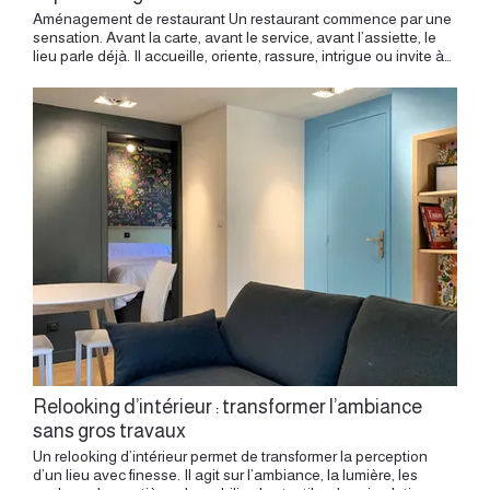
Aménagement de restaurant Un restaurant commence par une sensation. Avant la carte, avant le service, avant l’assiette, le lieu parle déjà. Il accueille, oriente, rassure, intrigue ou invite à rester. La lumière, les volumes, les matières, les sons, les distances entre les tables, la position du comptoir, le confort des assises et le rythme du parcours construisent une expérience complète. L’architecture intérieure donne à cette expérience une forme précise. Elle traduit une cuisine, une identité, une ambiance et une manière de recevoir dans un espace cohérent. Aménager un restaurant, c’est concevoir un lieu vivant, capable de servir le travail des équipes et le plaisir des clients. Concevoir un restaurant où l’espace participe à l’expérience client demande de relier l’identité du lieu, le confort des assises, la fluidité du service, la lumière, les matières et la perception globale du repas. Comprendre l’identité du restaurant Chaque restaurant porte une intention. Un bistrot de quartier, une table gastronomique, un bar à cocktails, une brasserie contemporaine, un lieu de dégustation, un restaurant familial ou une adresse plus confidentielle appellent des réponses différentes. L’identité du lieu se construit avec plusieurs éléments : la cuisine proposée, le rythme du service, la clientèle, le quartier, l’histoire du local, la personnalité du restaurateur et l’atmosphère recherchée. Cette identité doit se lire dans l’espace. Elle peut apparaître dans une matière, une couleur, un éclairage, une assise, un comptoir, un détail de mobilier, une façade, une signalétique ou une mise en scène de la cuisine. L’architecture intérieure transforme cette identité en expérience sensible. Lire le lieu avant de dessiner Un projet de restaurant commence par l’observation du lieu. Les phases APS et APD permettent ensuite de transformer cette lecture du local en hypothèses d’aménagement, en plans, en choix de matières et en premières réponses techniques. La façade, la vitrine, l’entrée, la hauteur sous plafond, la profondeur de la salle, la position de la cuisine, les accès techniques, les vues, les murs, les sols, les réseaux et les contraintes existantes orientent immédiatement le projet. Certains lieux possèdent déjà une présence forte : mur en pierre, plafond ancien, structure métallique, grande baie, sol existant, volume atypique, comptoir à conserver, perspective vers la cuisine. Ces éléments deviennent des points d’appui. Le projet gagne en justesse lorsqu’il prend appui sur le caractère du lieu. Il peut révéler une matière, organiser une circulation, donner de la profondeur ou créer un point d’ancrage dès l’entrée. Concevoir le parcours client L’expérience d’un restaurant commence par le parcours. Depuis la rue, le client perçoit une façade, une lumière, une ambiance. Puis il entre, se repère, attend parfois, traverse la salle, rejoint sa table, découvre le lieu, observe les détails, s’installe et vit le moment du repas. Chaque étape mérite une attention précise. L’entrée doit être lisible. L’accueil doit trouver sa place. Le passage vers la salle doit être fluide. Les tables doivent être accessibles. Les circulations doivent accompagner le service avec naturel. Le parcours client doit créer une forme d’évidence. Concevoir l’expérience client et le parcours dans un restaurant permet de penser chaque étape, depuis la rue jusqu’à la table, avec une attention portée à l’accueil, aux circulations et aux points de repère. Un restaurant agréable se comprend rapidement. Le corps circule facilement, le regard trouve des repères, l’ambiance accompagne le moment. Organiser la salle La salle forme le cœur visible du restaurant. Elle accueille les clients, porte l’ambiance et donne le rythme du repas. Son plan doit équilibrer plusieurs dimensions : confort, capacité, intimité, circulation, acoustique, lumière et relation au service. La disposition des tables influence directement l’expérience. Des tables très rapprochées créent une ambiance vivante et urbaine. Des espacements plus généreux apportent une sensation plus calme et plus confortable. Des banquettes peuvent structurer les murs. Des tables rondes favorisent l’échange. Des assises différentes peuvent créer plusieurs atmosphères dans une même salle. Le plan doit aussi tenir compte du travail des équipes. Les passages entre les tables, l’accès à la cuisine, la position du comptoir, la circulation vers les sanitaires et les zones de service doivent former un ensemble fluide. Donner une place au comptoir Le comptoir est souvent un élément central. Il peut accueillir, servir, orienter, exposer, créer une relation directe avec les clients ou structurer la salle. Dans un bar à cocktails, il devient parfois la scène principale. Dans un restaurant, il peut servir de transition entre l’entrée, la salle et le service. Son dessin doit être très précis. Hauteur, profondeur, éclairage, matériaux, rangements, zones techniques, assises, vues et détails d’usage doivent être pensés ensemble. Le comptoir possède une forte présence architecturale. Il peut incarner l’identité du lieu par une matière, une couleur, une forme ou une lumière. Bien placé, il donne au restaurant un point d’ancrage immédiat. Travailler la lumière La lumière transforme l’expérience du repas. Elle accompagne l’entrée dans le lieu, met en valeur les matières, révèle les tables, guide les circulations et donne une ambiance différente selon les moments de la journée. Dans un restaurant, l’éclairage doit être pensé par couches. Une lumière générale donne une base. Des suspensions marquent les tables. Des appliques adoucissent les murs. Des éclairages intégrés valorisent le comptoir, les niches, la cave, les banquettes ou les œuvres. Une lumière plus basse peut créer une ambiance intime en soirée. La température de lumière joue aussi un rôle important. Une lumière chaude rend le lieu plus accueillant. Une intensité bien réglée valorise les plats, les visages et les matières. Une lumière trop uniforme peut aplatir l’espace. Une composition lumineuse donne du relief et du rythme. Choisir les matières Les matières donnent au restaurant sa présence. Bois, pierre, métal, cuir, tissu, enduit, carrelage, béton ciré, terrazzo, verre texturé ou laiton participent à l’identité du lieu. Elles influencent aussi le confort, l’acoustique, l’entretien et la durabilité. Le choix des matières doit être lié aux usages. Un sol doit résister aux passages répétés. Un comptoir doit supporter le service, les verres, les gestes et les nettoyages quotidiens. Une banquette doit être confortable et robuste. Un mur texturé peut donner de la profondeur. Un textile peut adoucir l’acoustique. La matière doit être belle, adaptée et cohérente. Dans un restaurant, elle se vit intensément. Elle est touchée, regardée, éclairée, nettoyée et sollicitée chaque jour. Le projet concevoir un restaurant de pâtes à Lyon Presqu’île montre comment des matériaux simples, une lumière travaillée et une ambiance claire peuvent créer un lieu convivial, lisible et gourmand. Créer une ambiance acoustique confortable L’acoustique joue un rôle majeur dans l’expérience d’un restaurant. Une salle vivante apporte de l’énergie. Une salle trop résonante peut fatiguer. Le confort se trouve dans un équilibre entre animation et qualité d’écoute. Le projet doit intégrer cette dimension dès la conception. Les plafonds, les murs, les sols, les assises, les rideaux, les banquettes, les panneaux texturés, les tapis adaptés ou les éléments absorbants peuvent contribuer à une ambiance plus confortable. Le mobilier joue aussi un rôle. Une banquette tapissée, une bibliothèque, un claustra, un rideau épais ou un plafond traité peuvent adoucir les sons tout en participant à l’identité du lieu. Un bon confort acoustique permet aux clients d’échanger avec plaisir et aux équipes de travailler dans une ambiance plus équilibrée. Penser le confort des assises L’assise influence directement la durée du repas. Chaise, fauteuil, banquette, tabouret ou banc doivent être choisis selon le type d’expérience recherchée. Un repas long demande un confort plus enveloppant. Un service rapide peut accueillir une assise plus légère. Un bar demande des tabourets stables et bien proportionnés. Une banquette peut créer une atmosphère plus intime. Le confort se joue dans la hauteur, la profondeur, le dossier, le tissu, la stabilité et la relation avec la table. Le choix des assises participe aussi à l’identité visuelle du restaurant. Une chaise en bois donne une présence chaleureuse. Une banquette textile apporte de la douceur. Un fauteuil coloré peut créer un rythme. Un tabouret graphique peut renforcer le caractère d’un comptoir. Concevoir les circulations de service Un restaurant fonctionne grâce à une organisation fluide entre salle, cuisine, comptoir, réserve, sanitaires et zones techniques. Le plan doit accompagner le travail des équipes. Les serveurs doivent circuler facilement. Les plateaux doivent passer avec aisance. Les accès doivent être clairs. Les allers-retours entre cuisine et salle doivent être efficaces. Les zones de service doivent rester accessibles et discrètes. Cette fluidité influence la qualité du service. Un bon aménagement permet aux équipes de travailler avec plus de confort, de précision et de sérénité. Il améliore aussi l’expérience client, car le service semble plus naturel. L’architecture intérieure doit donc penser la salle du point de vue du client et du point de vue de celles et ceux qui y travaillent. Intégrer la cuisine dans le projet La cuisine est le cœur actif du restaurant. Selon le concept, elle peut être visible, partiellement ouverte ou plus discrète. Sa relation avec la salle doit être pensée avec précision. Une cuisine ouverte crée un lien direct avec le geste culinaire. Elle apporte du spectacle, de la transparence et une énergie particulière. Une cuisine semi-ouverte permet de suggérer l’activité tout en conservant une ambiance plus calme. Une cuisine fermée donne davantage
Relooking d’intérieur : transformer l’ambiance
sans gros travaux
Un relooking d’intérieur permet de transformer la perception d’un lieu avec finesse. Il agit sur l’ambiance, la lumière, les couleurs, les matières, le mobilier, les textiles, les circulations visuelles et les détails. Il donne une nouvelle présence à un appartement, une maison, un bureau ou un espace professionnel, tout en respectant la structure existante. En architecture intérieure, cette approche demande une lecture précise du lieu. Chaque choix doit servir l’espace : valoriser une lumière, révéler un volume, rééquilibrer une pièce, créer une atmosphère plus cohérente ou rendre les usages plus agréables. Un relooking réussi transforme la relation au lieu. Il apporte du confort, de la clarté et une identité plus personnelle. Transformer l’ambiance d’un intérieur sans gros travaux permet justement d’agir avec finesse sur la couleur, la lumière, les matières, le mobilier et les détails, sans modifier la structure du lieu. Comprendre le potentiel existant Avant toute intervention, il faut observer le lieu. Chaque intérieur possède déjà des qualités : une belle lumière, un sol intéressant, une vue, une hauteur agréable, une cheminée, une niche, une ouverture, un mur bien placé, une pièce traversante ou un mobilier existant à valoriser. Le relooking commence par cette lecture. Il s’agit de comprendre ce qui fonctionne déjà, ce qui mérite d’être renforcé et ce qui peut évoluer avec des gestes précis. Une pièce peut gagner en chaleur grâce à une nouvelle palette de couleurs. Un séjour peut retrouver de la cohérence par le déplacement du mobilier. Une chambre peut devenir plus apaisante avec une tête de lit, des textiles et un éclairage adapté. Le potentiel existe souvent dans l’équilibre entre les éléments déjà présents et les nouvelles intentions. Travailler l’ambiance avant les objets Un intérieur se transforme d’abord par son ambiance. La première question concerne la sensation recherchée : plus douce, plus lumineuse, plus chaleureuse, plus graphique, plus calme, plus naturelle ou plus affirmée. Cette intention guide ensuite les choix. La couleur, les matières, les luminaires, les rideaux, les tapis, les assises, les tableaux, les poignées, les objets et les plantes doivent composer une même direction. L’ambiance réussie vient d’une cohérence globale. Chaque élément participe à l’ensemble, avec sa place, son échelle et sa présence. Repenser la couleur La couleur constitue l’un des leviers les plus puissants du relooking. Elle transforme la perception d’un volume, donne de la profondeur, crée un point d’ancrage et modifie l’ambiance générale. Une teinte douce peut apaiser une chambre. Une couleur plus profonde peut structurer une entrée. Un ton chaud peut rendre un séjour plus accueillant. Une nuance minérale peut donner plus de calme à une pièce de vie. Le choix doit se faire à partir de la lumière réelle. Une pièce orientée au nord demande souvent des tons plus chaleureux. Une pièce très lumineuse peut accueillir des teintes plus denses. Un espace compact peut gagner en caractère avec une couleur enveloppante, placée avec précision. La couleur peut être appliquée sur un mur, un plafond, une porte, une niche, un meuble ou un soubassement. Elle devient alors un outil architectural. Valoriser la lumière La lumière change profondément la lecture d’un intérieur. Un relooking peut transformer une pièce simplement par une nouvelle composition lumineuse. Les suspensions, appliques, lampes à poser, liseuses, éclairages indirects ou bandeaux intégrés créent différents moments dans la journée. Une seule lumière centrale donne souvent une ambiance uniforme. Une composition plus subtile apporte du relief. Dans un séjour, plusieurs sources permettent de passer d’un moment convivial à une ambiance plus calme. Dans une chambre, une lumière basse et douce favorise le repos. Dans une entrée, un éclairage bien placé accueille et oriente. Dans une cuisine, la lumière doit accompagner les gestes. Le relooking permet de créer un rythme lumineux plus adapté à la vie quotidienne. Réorganiser le mobilier Le mobilier influence fortement la sensation d’espace. Changer l’implantation d’un canapé, déplacer une table, alléger un angle, créer un axe visuel ou libérer une circulation peut transformer une pièce. Le regard circule mieux. Le corps se déplace plus naturellement. Les usages deviennent plus lisibles. Cette étape demande une lecture du plan. Où se trouve la lumière ? Où se dirige le regard depuis l’entrée ? Comment circule-t-on entre le salon, la table, la cuisine ou la fenêtre ? Quelle zone mérite davantage d’intimité ? Quel mur peut devenir un point fort ? Le relooking peut ainsi révéler un nouvel équilibre, simplement par la position des éléments. Donner une place aux matières Les matières donnent de la profondeur à l’ambiance. Bois, lin, laine, métal, céramique, verre texturé, rotin, pierre, enduit, cuir ou cannage apportent des sensations différentes. Elles modifient la lumière, le toucher, l’acoustique et la chaleur visuelle du lieu. Dans un intérieur très lisse, des matières naturelles apportent du relief. Dans un espace déjà marqué, des matières plus sobres peuvent calmer la lecture. Dans une pièce lumineuse, des textures mates créent une ambiance plus douce. Le relooking consiste souvent à ajuster cette palette. Un tapis en laine, des rideaux en lin, une table en bois, une applique en métal, une céramique artisanale ou un miroir bien choisi peuvent transformer la présence d’une pièce. Intégrer les textiles Les textiles jouent un rôle essentiel dans le confort. Rideaux, tapis, coussins, plaids, assises tapissées, têtes de lit et stores apportent de la douceur. Ils améliorent aussi l’acoustique et rendent l’espace plus agréable à vivre. Un rideau pleine hauteur peut donner plus d’élégance à une fenêtre. Un tapis peut structurer un salon. Une tête de lit textile peut rendre une chambre plus enveloppante. Des coussins bien choisis peuvent relier plusieurs couleurs entre elles. Les textiles permettent d’ajuster une ambiance avec beaucoup de finesse. Ils apportent de la souplesse dans un projet et créent une relation plus sensorielle avec l’espace. Travailler les murs Les murs offrent un support précieux pour transformer l’ambiance. Une peinture, un papier peint, un enduit, une composition d’œuvres, une bibliothèque légère ou un miroir peuvent modifier la perception d’une pièce. Un mur de fond peut donner de la profondeur. Un mur latéral peut structurer une circulation. Une niche peut devenir un point d’attention. Un soubassement peut donner une échelle plus humaine à une pièce haute. Le mur devient un élément actif du projet. Il peut accueillir une couleur, une texture, une lumière, des objets ou une composition graphique. Le relooking permet de lui donner un rôle précis dans l’espace. Choisir le bon mobilier Un relooking peut aussi passer par une sélection de mobilier plus cohérente. Il s’agit de choisir des pièces adaptées à la surface, aux usages et à l’ambiance recherchée. Un canapé aux bonnes proportions, une table plus légère, une console fine, une assise vintage, une bibliothèque ouverte ou un meuble bas peuvent modifier toute la lecture d’une pièce. Le mobilier doit dialoguer avec le lieu. Une pièce ancienne peut apporter de la personnalité. Un meuble contemporain peut clarifier l’ensemble. Une table en bois peut réchauffer une salle à manger. Un fauteuil sculptural peut créer un point fort dans un séjour. La sélection doit rester mesurée. Quelques pièces bien choisies suffisent à donner une nouvelle identité. Chiner pour créer une identité Le mobilier chiné apporte une dimension singulière à un intérieur. Une lampe ancienne, une table, un miroir, un fauteuil, une commode ou une céramique peuvent donner du caractère à une pièce. Ces éléments portent une histoire, une patine et une présence particulière. La chine permet aussi de créer des associations plus personnelles. Une pièce ancienne peut dialoguer avec un intérieur contemporain. Un meuble vintage peut adoucir une pièce très neuve. Un objet artisanal peut donner plus de chaleur à une ambiance sobre. Le relooking gagne en profondeur lorsqu’il intègre des objets choisis avec attention. Créer une cohérence entre les pièces Un intérieur agréable possède une continuité. Chaque pièce peut avoir son atmosphère, mais l’ensemble doit rester lisible. Une couleur, une matière, une essence de bois, un détail métallique ou un type de textile peut créer un lien discret entre les espaces. Cette cohérence rend le logement plus fluide. L’entrée peut annoncer la palette. Le séjour peut la développer. La chambre peut l’adoucir. La salle de bain peut en reprendre une nuance ou une matière. Le relooking permet de construire ce fil conducteur. Il donne à l’intérieur une identité plus claire et plus harmonieuse. Le projet Transformer une maison — Saint-Germain-Nuelles montre comment des teintes douces, des matières naturelles et du mobilier sur mesure peuvent composer un intérieur apaisé, cohérent et profondément habité. Revaloriser l’entrée L’entrée mérite une attention particulière. Elle donne la première impression et accompagne les gestes du quotidien : poser ses clés, ranger un manteau, enlever ses chaussures, accueillir un visiteur. Un relooking peut transformer cette zone avec quelques éléments bien placés : miroir, assise, patères, console, rangement, tapis, couleur, applique, niche ou œuvre. L’entrée devient alors un vrai seuil. Elle introduit l’ambiance du lieu et rend le quotidien plus confortable. Transformer le séjour Le séjour rassemble plusieurs usages. Il accueille les moments de détente, les échanges, la lecture, les repas, parfois le travail. Son relooking doit donc créer une ambiance souple, capable d’accompagner plusieurs rythmes. La disposition du canapé, la place de la table basse, le choix du tapis, l’éclairage, les rideaux, la bibliothèque et la palette de couleurs construisent l’équilibre de la pièce. Un séjour réussi possède des points d’ancrage. Un mur coloré,