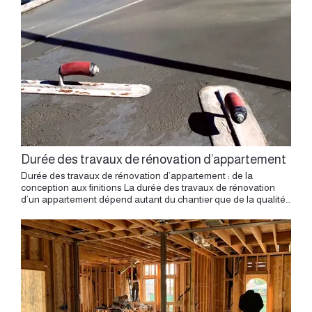
Durée des travaux de rénovation d’appartement
Durée des travaux de rénovation d’appartement : de la conception aux finitions La durée des travaux de rénovation d’un appartement dépend autant du chantier que de la qualité de la préparation. Avant les premières interventions, un projet se construit par le regard, les choix, les plans, les arbitrages et l’organisation. Ce temps en amont donne au chantier une direction plus claire. Rénover un appartement, c’est transformer un lieu existant avec ses qualités, ses contraintes et son histoire. Dans un appartement ancien à Lyon, un canut de la Croix-Rousse, un logement haussmannien, un bien familial ou un appartement en VEFA, chaque projet possède son propre rythme. La durée des travaux varie selon la surface, l’état du bien, la complexité des transformations, le niveau de finition, les commandes, les entreprises mobilisées et la vie de l’immeuble. Comprendre ces étapes permet d’aborder le projet avec sérénité, méthode et plaisir. Une rénovation complète d’appartement demande une vision globale pour organiser les travaux, les corps d’état et les choix d’aménagement dans le bon ordre. Le temps du chantier commence avec la conception Un chantier fluide se prépare bien avant l’arrivée des entreprises. La première durée à considérer concerne la conception. C’est le temps de l’écoute, de l’analyse, des plans, des intentions, des matières et des choix structurants. Cette phase permet de comprendre le lieu et de définir ce qui doit être transformé. Elle donne une vision au projet : ouvrir une pièce de vie, créer une chambre, déplacer une cuisine, repenser une salle de bain, intégrer des rangements, révéler une lumière, créer une ambiance plus personnelle. Plus la conception est précise, plus le chantier gagne en lisibilité. Les entreprises peuvent travailler à partir d’une base claire. Les décisions deviennent plus fluides. Le projet conserve sa cohérence du premier dessin jusqu’au dernier détail. Une durée liée à l’ampleur du projet La durée des travaux dépend d’abord du niveau d’intervention. Une rénovation légère peut concerner les peintures, les sols, quelques menuiseries, l’éclairage ou des ajustements ciblés. Une rénovation partielle peut transformer une cuisine, une salle de bain, une entrée, une pièce de vie ou une suite parentale. Une rénovation complète implique souvent plusieurs corps de métiers : démolition, électricité, plomberie, chauffage, cloisons, sols, peinture, menuiserie intérieure, cuisine, salle de bain et mobilier intégré. Une rénovation haut de gamme ajoute un temps plus important pour les détails, les matières, les finitions, les commandes spécifiques et les éléments sur mesure. Chaque niveau de projet possède donc son propre calendrier. Les grandes durées à anticiper Pour une rénovation légère, les travaux peuvent souvent s’organiser sur quelques semaines. Pour une rénovation partielle, il faut généralement compter plusieurs semaines, selon les pièces concernées et la coordination des entreprises. Pour une rénovation complète d’appartement, la durée peut s’étendre sur plusieurs mois, surtout lorsque les réseaux, les sols, la distribution, la cuisine et la salle de bain sont repris dans leur ensemble. Ces repères restent indicatifs. La durée réelle dépend du lieu, de son état, des accès, des commandes, des entreprises et du niveau d’exigence attendu. Un appartement ancien avec parquet à reprendre, réseaux à déplacer, menuiseries sur mesure et copropriété active demande un rythme différent d’un logement récent avec interventions plus ciblées. Le relevé et l’analyse du lieu Avant de parler de travaux, il faut relever et analyser l’appartement. Cette étape consiste à comprendre les dimensions, les hauteurs, les ouvertures, les murs, les réseaux, les matériaux existants, les contraintes techniques et la lumière. Dans un appartement lyonnais ancien, cette lecture prend une importance particulière. Les murs porteurs, les cheminées, les planchers, les gaines techniques, les évacuations, la ventilation et les éléments patrimoniaux peuvent orienter fortement le projet. Cette analyse permet d’anticiper les sujets importants. Elle donne une base plus fiable à la conception, puis au calendrier de travaux. La conception : un temps précieux La conception demande un temps calme et structuré. Elle permet d’imaginer plusieurs scénarios, de comparer les possibilités, de valider une direction et de préciser les choix. L’APS pose les grandes lignes : distribution, circulation, usages, volumes, premières ambiances. L’APD approfondit le projet : matières, mobilier intégré, plans détaillés, implantations, lumière, détails et cohérence générale. Ce temps donne au client une vision claire de son futur intérieur. Il permet aussi de préparer la suite avec plus de précision. Une décision prise au bon moment en conception peut faire gagner beaucoup de fluidité pendant le chantier. Le dossier de consultation Le dossier de consultation permet de transmettre le projet aux entreprises. Il rassemble les plans, les descriptifs, les intentions, les détails utiles, les références matières et les informations nécessaires au chiffrage. Cette étape influence directement la durée globale du projet. Un dossier clair aide les entreprises à comprendre les attentes, à formuler des devis plus précis et à organiser leur intervention. Le temps consacré à cette préparation apporte de la cohérence. Il permet de comparer les propositions, d’ajuster certains choix et de construire un calendrier plus réaliste. Le choix des entreprises Le choix des entreprises demande une vraie attention. La disponibilité des intervenants influence souvent le démarrage du chantier. Une entreprise sérieuse peut avoir un planning rempli plusieurs semaines à l’avance. Cette attente fait partie du projet. Elle permet de sélectionner les bons interlocuteurs, ceux qui comprennent le niveau de détail attendu, les contraintes du lieu et l’esprit du projet. Dans une rénovation d’appartement, la qualité de la coordination entre les entreprises joue un rôle essentiel. Électricien, plombier, plaquiste, menuisier, peintre, carreleur, cuisiniste et autres intervenants doivent avancer dans un ordre précis. Le calendrier se construit autour de cette orchestration. Les autorisations et la copropriété Un appartement s’inscrit dans un immeuble. La copropriété peut influencer les délais, surtout lorsque le projet touche à des éléments communs, des réseaux, des murs porteurs, des évacuations, des conduits, des accès ou des horaires d’intervention. Certains sujets demandent des validations en amont. Le règlement de copropriété, les échanges avec le syndic, les informations aux voisins, les protections des parties communes et les conditions de livraison doivent être intégrés au planning. Cette préparation donne un cadre plus serein au chantier. Dans un immeuble ancien à Lyon, elle permet aussi de respecter le lieu et ceux qui l’habitent. Les commandes et les délais fournisseurs La durée des travaux dépend aussi des commandes. Cuisine, carrelage, robinetterie, luminaires, parquet, mobilier sur mesure, plans de travail, portes, verrières, appareils sanitaires ou électroménager peuvent avoir des délais différents. Certains choix doivent être validés tôt pour s’intégrer au calendrier. Une cuisine sur mesure, une menuiserie spécifique ou une matière particulière demandent souvent un temps de fabrication. L’anticipation devient alors essentielle. Elle permet d’accorder la conception, les devis, les commandes et les interventions sur site. La démolition et la préparation La première phase visible du chantier concerne souvent la démolition, la dépose et la préparation. Cette étape libère le volume et révèle parfois des informations cachées : état des murs, réseaux existants, planchers, cloisons, anciennes installations. Dans une rénovation, le lieu parle aussi pendant le chantier. Certaines découvertes peuvent ajuster le rythme du projet. Une bonne préparation permet d’aborder ces moments avec souplesse et méthode. Le chantier gagne en qualité lorsque les décisions restent alignées avec la vision dessinée en amont. Les réseaux techniques Électricité, plomberie, chauffage, ventilation et évacuations structurent fortement la durée d’un chantier. Ces interventions doivent être coordonnées avec les plans d’aménagement. Le déplacement d’une cuisine ou d’une salle de bain demande une attention particulière aux arrivées d’eau, aux évacuations, aux pentes, à la ventilation et aux contraintes de l’immeuble. L’électricité accompagne aussi les usages et l’ambiance. Prises, interrupteurs, éclairages, appliques, bandeaux lumineux, commandes et points techniques doivent être prévus avec précision. Ces réseaux restent souvent invisibles une fois le projet terminé, mais ils conditionnent le confort quotidien. Les cloisons, les sols et les plafonds Après les réseaux vient le temps des volumes. Les cloisons, les doublages, les faux plafonds, les reprises de sols et les supports donnent sa structure au projet. Cette phase transforme déjà la perception de l’appartement. Les nouvelles pièces apparaissent. Les circulations deviennent lisibles. Les ouvertures prennent leur place. Les proportions se précisent. Les sols jouent aussi un rôle important dans la durée. Déposer, reprendre, niveler, poser un parquet, un carrelage ou un revêtement continu demande un temps adapté aux matériaux et aux contraintes du support. Chaque couche prépare la qualité finale. La menuiserie intérieure et le sur mesure Le mobilier sur mesure influence fortement le calendrier. Bibliothèque, dressing, cuisine, banquette, meuble d’entrée, tête de lit, rangement toute hauteur ou escalier intégré demandent conception, plans, fabrication et pose. Ce temps donne au projet une dimension très personnelle. La menuiserie sur mesure permet d’optimiser l’espace, d’intégrer les usages et de créer une vraie continuité architecturale. Dans un appartement compact, elle peut transformer chaque mètre carré. Dans un volume ancien, elle peut dialoguer avec les