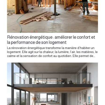
Rénovation énergétique : améliorer le confort et
la performance de son logement
La rénovation énergétique transforme la manière d’habiter un logement. Elle agit sur la chaleur, la lumière, l’air, les matières, le calme et la sensation de confort au quotidien. Elle permet de mieux vivre un appartement ou une maison, avec une attention plus fine portée aux usages, aux saisons et à la qualité des espaces. En architecture intérieure, cette démarche se pense bien avant les travaux. Il s’agit de comprendre le lieu, son orientation, ses faiblesses, ses qualités, ses matériaux, ses ouvertures et sa manière de réagir au froid, à la chaleur, à l’humidité ou au bruit. Un projet de rénovation énergétique réussi associe performance, confort et beauté d’usage. Penser le confort avant la technique La rénovation énergétique commence par une question simple : comment le logement se vit-il au quotidien ? Une rénovation énergétique bien pensée améliore le confort du logement tout en respectant les usages, les volumes et l’identité du lieu. Une pièce trop froide en hiver, un séjour qui surchauffe en été, une chambre mal ventilée, un sol inconfortable, une fenêtre qui laisse passer l’air, une lumière mal accompagnée ou un bruit trop présent influencent directement la qualité de vie. Avant de choisir une solution technique, il faut comprendre les sensations. L’architecte d’intérieur observe les usages et les ambiances. Il cherche à savoir où l’on passe du temps, quelles pièces manquent de douceur, quels espaces méritent plus de lumière, de calme ou de chaleur. Cette approche permet d’aborder la performance énergétique comme une composante du bien-être. Lire le logement dans son ensemble Chaque logement possède son propre comportement. Un appartement ancien à Lyon, un canut de la Croix-Rousse, un logement haussmannien, une maison familiale, un appartement sous toiture ou un bien récent en VEFA réagissent différemment aux saisons. L’orientation, l’épaisseur des murs, la taille des fenêtres, la hauteur sous plafond, la ventilation, le type de chauffage, les matériaux existants et la position dans l’immeuble jouent un rôle important. Un logement au dernier étage demande une attention particulière au confort d’été. Un rez-de-chaussée peut appeler un travail sur les sols et les parois froides. Un appartement traversant offre une belle capacité de ventilation naturelle. Un logement ancien peut révéler une inertie intéressante, à condition de l’accompagner avec justesse. La rénovation énergétique commence par cette lecture globale. Améliorer l’isolation avec justesse L’isolation constitue souvent un point central dans une rénovation énergétique. Elle permet d’améliorer le confort thermique, de stabiliser les températures et de mieux maîtriser les consommations. Dans un projet d’architecture intérieure, l’isolation se pense avec l’espace. Ajouter une isolation intérieure modifie l’épaisseur des murs, les proportions d’une pièce, les appuis de fenêtre, les plinthes, les prises, les radiateurs, les rangements et parfois le dessin du mobilier. Cette intervention doit donc être intégrée dans une vision complète. Un doublage peut devenir le support d’une bibliothèque. Une épaisseur créée peut accueillir une niche. Une paroi isolée peut être associée à une nouvelle ambiance. La technique devient alors une opportunité de composition. Préserver la qualité des volumes Rénover énergétiquement un logement implique parfois d’ajouter des couches, des équipements ou des éléments techniques. L’enjeu consiste à préserver la qualité spatiale. Dans un appartement ancien, les hauteurs, les moulures, les encadrements, les cheminées, les parquets et les menuiseries participent au caractère du lieu. L’intervention doit dialoguer avec ces éléments. Une isolation, une ventilation, un radiateur, un coffrage ou une reprise de menuiserie peuvent être pensés avec discrétion, précision et cohérence. Le projet gagne en qualité lorsque la performance s’intègre naturellement à l’architecture intérieure. L’espace conserve son élégance, tout en gagnant en confort. Le confort d’hiver Le confort d’hiver repose sur plusieurs sensations. La température de l’air compte, mais aussi celle des parois, des sols et des fenêtres. Une pièce peut sembler fraîche lorsque les murs rayonnent le froid ou lorsque les mouvements d’air créent une sensation désagréable. La rénovation énergétique permet d’agir sur ces phénomènes. Isoler les parois, améliorer les menuiseries, traiter les infiltrations d’air, adapter le chauffage et travailler les matières intérieures peuvent transformer la perception d’un logement. Un sol plus chaleureux, un rideau épais, un tapis, une paroi mieux isolée ou un chauffage mieux positionné participent au confort. L’architecture intérieure relie ces choix techniques à la sensation d’habiter. Le confort d’été Le confort d’été devient un sujet majeur dans les logements urbains. À Lyon, certains appartements peuvent accumuler la chaleur, notamment sous les toits, dans les pièces orientées ouest ou dans les logements très vitrés. La rénovation énergétique doit aussi répondre à cette réalité. La protection solaire, la ventilation naturelle, le choix des matières, l’inertie des parois, les occultations, les couleurs, les stores, les rideaux et la circulation de l’air jouent un rôle important. Un projet bien pensé cherche à garder de la fraîcheur. Il peut créer des traversées d’air, choisir des matières qui réagissent mieux à la chaleur, intégrer des protections solaires élégantes ou travailler les ambiances pour rendre l’été plus agréable. Le confort thermique se vit toute l’année. Ventiler pour mieux habiter Un logement performant doit aussi bien respirer. La ventilation influence la qualité de l’air, l’humidité, les odeurs, le confort et la durabilité des matériaux. Dans une rénovation intérieure, ce sujet mérite une place dès la conception. Cuisine, salle de bain, chambre, dressing, buanderie, logement ancien ou appartement très isolé : chaque espace demande une attention spécifique à l’air. La ventilation peut être intégrée avec soin. Une grille peut être choisie avec discrétion. Un passage d’air peut être pensé dans une porte. Une circulation plus fluide entre les pièces peut accompagner le fonctionnement du logement. Le confort vient aussi de cette respiration invisible. Les fenêtres et la lumière Les fenêtres jouent un rôle central dans la performance et dans l’ambiance. Elles apportent la lumière, cadrent les vues, influencent la chaleur, le bruit et la sensation d’ouverture. Améliorer les menuiseries peut apporter un gain important en confort. Dans un appartement ancien, ce choix demande une attention particulière au caractère architectural, aux proportions, aux matériaux, aux teintes et parfois aux contraintes de copropriété. La fenêtre appartient à la fois à la façade et à l’intérieur. Son remplacement ou son amélioration doit respecter cette double lecture. Le dessin des rideaux, des stores, des appuis, des embrasures et des meubles proches peut accompagner cette transformation avec élégance. Chauffage : trouver la bonne place Le chauffage doit être pensé comme un élément du projet. Radiateurs, plancher chauffant, sèche-serviettes, poêle, pompe à chaleur, chauffage existant ou nouveaux émetteurs influencent l’aménagement intérieur. Un radiateur mal placé peut gêner un meuble. Un sèche-serviettes peut structurer une salle de bain. Un appareil mural peut demander une intégration discrète. Un plancher chauffant peut modifier les choix de sol. L’architecte d’intérieur anticipe ces relations. Il cherche à préserver le confort thermique tout en gardant la cohérence des volumes, du mobilier et des usages. La performance devient alors compatible avec la qualité de l’espace. Les matières au service du confort Les matières participent fortement au ressenti thermique et sensoriel. Le bois apporte une chaleur visuelle et tactile. La laine, le lin, les textiles épais et les tapis améliorent la sensation d’enveloppement. Les enduits minéraux donnent de la profondeur. Le liège peut apporter une qualité acoustique et thermique intéressante. Les rideaux filtrent la lumière et adoucissent les variations. Le choix des matières permet d’améliorer le confort au-delà des seuls équipements. Il crée une relation plus douce avec le logement. Dans une rénovation énergétique, les matières doivent être belles, utiles, durables et adaptées aux usages quotidiens. La performance acoustique Le confort énergétique rejoint souvent le confort acoustique. Un logement mieux isolé, mieux équipé et mieux pensé peut aussi devenir plus calme. Les fenêtres, les doublages, les sols, les portes, les textiles, les bibliothèques et les meubles intégrés participent à cette qualité sonore. Dans un appartement lyonnais, le bruit peut venir de la rue, de la cour, des voisins, des circulations communes ou des équipements techniques. L’architecture intérieure permet de traiter ces sujets avec finesse. Un rideau épais, une tête de lit textile, un tapis, une bibliothèque ou une porte mieux adaptée peuvent transformer l’atmosphère d’une pièce. Le calme devient une dimension essentielle du bien-être. Rénovation énergétique et esthétique La performance peut devenir belle. Une rénovation énergétique réussie laisse une impression d’évidence. Les solutions techniques s’intègrent au lieu, les matières dialoguent avec les volumes, les détails restent soignés, les usages gagnent en confort. L’esthétique ne vient pas après la performance. Elle accompagne le projet dès le départ. Un doublage peut être dessiné. Un coffrage peut devenir une ligne architecturale. Une protection solaire peut participer à l’ambiance. Un meuble peut intégrer un équipement. Un choix de matière peut améliorer le confort et la perception de l’espace. Cette approche donne à la rénovation énergétique une vraie qualité architecturale. Hiérarchiser les interventions Tous les logements appellent des réponses différentes. Certaines situations demandent d’abord un travail sur les fenêtres. D’autres nécessitent une amélioration de l’is