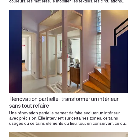
Rénovation partielle : transformer un intérieur
sans tout refaire
Une rénovation partielle permet de faire évoluer un intérieur avec précision. Elle intervient sur certaines zones, certains usages ou certains éléments du lieu, tout en conservant ce qui fonctionne déjà. Cette approche s’adresse aux appartements, maisons ou espaces professionnels qui possèdent une base intéressante, mais qui demandent une nouvelle lecture pour gagner en confort, en cohérence et en identité. En architecture intérieure, la rénovation partielle commence par une observation attentive. Il s’agit de comprendre ce que le lieu offre déjà, puis de déterminer les transformations capables de produire le plus d’effet sur la qualité de vie. Le projet se construit alors par choix ciblés : une cuisine repensée, une entrée mieux structurée, une salle de bain plus agréable, une pièce de vie rééquilibrée, des rangements intégrés, une lumière mieux travaillée ou une palette de matières plus cohérente. Comprendre le principe d’une rénovation partielle La rénovation partielle agit sur une partie du lieu. Elle peut concerner une pièce complète, plusieurs zones reliées entre elles ou quelques éléments essentiels. Une rénovation partielle d’appartement permet de transformer les zones prioritaires sans engager une rénovation complète du bien. Cette intervention ciblée permet de transformer l’ambiance et les usages, avec une approche plus précise qu’une rénovation globale. Le projet peut prendre plusieurs formes. Réorganiser une cuisine ouverte, créer des rangements dans une entrée, repenser une salle de bain, transformer une chambre, travailler une circulation, intégrer un bureau, revoir l’éclairage ou harmoniser les matières. Chaque intervention doit être pensée dans une vision d’ensemble. Même lorsqu’une seule pièce est concernée, elle dialogue avec le reste du logement. Une cuisine ouverte influence le séjour. Une entrée donne le ton de tout l’appartement. Une salle de bain rénovée peut inspirer une nouvelle palette de matières. Un meuble sur mesure peut structurer plusieurs usages à la fois. Observer ce qui existe déjà La première étape consiste à regarder le lieu avec attention. Un intérieur possède souvent des qualités déjà présentes : une belle lumière, un parquet, une cheminée, une ouverture généreuse, une hauteur agréable, une circulation fluide ou un volume bien proportionné. La rénovation partielle prend appui sur ces éléments. L’objectif est de renforcer les qualités existantes, puis d’ajuster ce qui demande une nouvelle organisation. Cette lecture évite les gestes dispersés et donne une vraie direction au projet. Dans un appartement ancien, il peut s’agir de conserver le caractère du lieu tout en améliorant les usages. Dans un logement plus récent, la rénovation partielle peut apporter de la personnalité par les matières, la couleur et le mobilier sur mesure. Le projet avance avec justesse lorsqu’il part du réel. Identifier les zones à transformer Une rénovation partielle demande de choisir les bons points d’intervention. Certaines zones influencent fortement la perception globale d’un intérieur. L’entrée, la cuisine, la pièce de vie, les rangements, la lumière ou les circulations peuvent transformer l’expérience quotidienne. Le diagnostic permet de hiérarchiser les priorités. Une entrée mal organisée peut devenir un espace d’accueil fonctionnel et élégant. Une cuisine datée peut retrouver une place centrale dans la vie de l’appartement. Une salle de bain peut devenir plus confortable grâce à une nouvelle implantation, de meilleurs rangements et une lumière plus douce. Chaque zone doit être étudiée selon son impact. Une petite intervention bien placée peut modifier l’équilibre d’un lieu entier. Ce projet montre comment une intervention subtile peut redéfinir la perception d’un espace sans modifier entièrement les volumes existants. Repenser l’entrée L’entrée joue un rôle important dans une rénovation partielle. Elle accueille, oriente et organise les premiers gestes du quotidien. Elle peut aussi devenir un véritable espace d’identité. Un meuble sur mesure peut intégrer manteaux, chaussures, assise, miroir, vide-poches et niches décoratives. Une couleur peut marquer le seuil. Un éclairage doux peut créer une transition agréable entre extérieur et intérieur. L’entrée donne le ton du projet. Lorsqu’elle est pensée avec soin, elle rend le logement plus lisible dès les premiers mètres carrés. Elle améliore aussi le confort quotidien, car chaque objet trouve une place précise. Transformer la cuisine La cuisine est souvent au cœur d’une rénovation partielle. Elle concentre de nombreux usages : préparer, ranger, partager, discuter, recevoir. Son organisation influence directement la qualité de la pièce de vie, surtout lorsqu’elle est ouverte. Une rénovation partielle peut permettre de revoir l’implantation, les façades, le plan de travail, la crédence, les rangements, les éclairages ou la relation avec le séjour. Le projet doit trouver le bon équilibre entre confort d’usage et présence architecturale. Une cuisine peut devenir plus sobre, plus chaleureuse, plus graphique ou plus intégrée. Elle peut se fondre dans la pièce de vie ou devenir un élément fort du projet. Les matières jouent ici un rôle essentiel : bois, pierre, carrelage texturé, métal, peinture mate ou plan minéral donnent une identité à l’ensemble. Rééquilibrer la pièce de vie La pièce de vie rassemble plusieurs usages. Salon, salle à manger, lecture, détente, télétravail, réception, parfois cuisine ouverte : chaque fonction doit trouver sa place dans un ensemble fluide. Une rénovation partielle peut agir sur le plan du mobilier, la lumière, les rangements, les couleurs, les matières ou les points d’ancrage. Un meuble bas peut structurer le salon. Une bibliothèque peut donner de la profondeur à un mur. Une banquette peut créer un coin repas. Une suspension peut marquer une table. Un tapis peut définir une zone plus intime. La pièce de vie gagne en qualité lorsque chaque espace possède une fonction claire et une ambiance précise. Améliorer les rangements Les rangements transforment la manière de vivre un intérieur. Ils libèrent les surfaces, clarifient les circulations et rendent l’espace plus apaisé. Dans une rénovation partielle, ils représentent souvent un levier très efficace. Le mobilier sur mesure permet d’exploiter les hauteurs, les angles, les niches et les murs disponibles. Un placard d’entrée, une bibliothèque, une tête de lit, un dressing, un meuble TV, un bureau intégré ou une banquette avec rangement peuvent changer l’usage d’une pièce. Ces éléments doivent être dessinés comme des parties du projet architectural. Ils structurent le lieu autant qu’ils répondent aux besoins pratiques. Rénover une salle de bain La salle de bain concentre des usages quotidiens essentiels. Une rénovation partielle peut transformer cette pièce en profondeur grâce à une nouvelle implantation, des matériaux mieux choisis, des rangements adaptés et un éclairage plus précis. Le confort se joue dans les détails. Une vasque bien placée, une douche confortable, une niche intégrée, un miroir éclairé, une robinetterie choisie, un sol agréable, une faïence texturée ou une teinte douce peuvent transformer la perception de la pièce. La salle de bain doit rester pratique, mais elle peut aussi devenir un espace plus sensible. Les matières, la lumière et les proportions créent une atmosphère plus calme et plus agréable. Créer une chambre plus apaisante La chambre peut évoluer avec des interventions ciblées. Une tête de lit sur mesure, une couleur enveloppante, des rideaux pleine hauteur, des liseuses intégrées, un tapis, un dressing ou une meilleure implantation du lit peuvent modifier toute l’ambiance. Cette pièce demande une attention particulière à la lumière, aux matières et aux rangements. La rénovation partielle permet de créer un espace plus intime, plus doux et plus confortable. La tête de lit peut devenir un élément architectural, intégrant chevets, prises, éclairage et niches. La chambre gagne en qualité lorsque chaque élément accompagne le repos. Travailler la lumière La lumière est un outil central dans une rénovation partielle. Elle permet de transformer une ambiance, de valoriser une matière, d’adoucir un volume ou de structurer les usages. Une pièce peut être repensée par une nouvelle composition lumineuse : suspension, applique, lampe à poser, liseuse, bandeau intégré, éclairage indirect ou spot orientable. Le choix des températures de lumière, des intensités et des emplacements doit accompagner les moments de vie. Dans un séjour, plusieurs sources donnent de la souplesse. Dans une cuisine, la lumière doit accompagner les gestes. Dans une chambre, elle doit créer une ambiance plus douce. Dans une entrée, elle doit accueillir et orienter. Harmoniser les matières Une rénovation partielle réussie repose sur une palette cohérente. Les matières doivent dialoguer avec l’existant et les nouveaux éléments du projet. Bois, pierre, textile, peinture mate, métal, carrelage, enduit ou verre texturé peuvent créer une nouvelle identité. L’objectif est de relier les pièces entre elles. Une essence de bois peut revenir dans l’entrée et le séjour. Une teinte peut relier la cuisine et la salle à manger. Un métal peut se retrouver dans les poignées, les luminaires et la robinetterie. Un textile peut adoucir l’ensemble. Cette cohérence donne au projet une lecture plus fluide. Penser la couleur comme un outil spatial La couleur permet de transformer un intérieur avec précision. Elle peut souligner un volume, créer un point focal, agrandir une perception, rendre une pièce plus enveloppante ou donner une identité à une zone. Dans une rénovation partielle, la couleur doit être choisie à partir de la lumière et des matières existantes. Un ton doux peut apaiser une chambre. Une teinte profonde peut donner du caractère à une entrée. Un blanc chaud peut relier plusieurs pièces. Une couleur minérale peut accompagner un bois ou une pierre. La couleur devient un outil d’architecture intéri