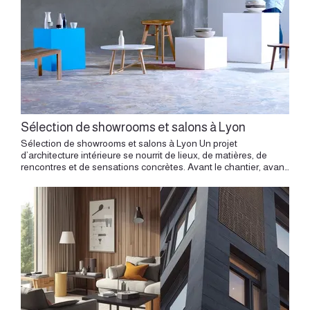
Sélection de showrooms et salons à Lyon
Sélection de showrooms et salons à Lyon Un projet d’architecture intérieure se nourrit de lieux, de matières, de rencontres et de sensations concrètes. Avant le chantier, avant les commandes, avant les choix définitifs, il existe un temps précieux : celui de la découverte. Voir une matière à la lumière naturelle, toucher une poignée, comparer deux essences de bois, observer la profondeur d’un tissu, comprendre l’échelle réelle d’un canapé ou la présence d’un luminaire change la perception d’un projet. À Lyon, les showrooms et les salons dédiés à l’habitat, au design, aux matériaux et à l’aménagement intérieur offrent de belles ressources pour affiner un projet. Ils permettent de passer d’une intention à une vision plus précise. Pour un appartement ancien, un canut, un logement contemporain, une maison ou un espace professionnel, ces visites apportent une matière vivante à la conception. Elles aident à choisir avec justesse, à hiérarchiser les envies et à construire une cohérence entre le lieu, les usages et l’atmosphère recherchée. Pourquoi visiter des showrooms pendant un projet d’architecture intérieure Un projet commence souvent par des mots : chaleur, sobriété, lumière, douceur, caractère, élégance, contraste, fluidité. Le rôle de l’architecture intérieure consiste à traduire ces mots en espaces, en matières, en volumes, en couleurs et en détails. Les showrooms permettent de donner corps à cette réflexion. Ils rendent les choix plus lisibles. Une image d’inspiration peut séduire, mais la matière réelle raconte davantage : son grain, son toucher, sa brillance, sa densité, sa manière de réagir à la lumière. Une rénovation complète permet d’inscrire les choix de showroom dans une vision globale des volumes, des matières, de la lumière et des usages. Voir les produits en situation aide aussi à comprendre les proportions. Un meuble peut sembler léger en photo et prendre une présence forte dans une pièce. Un carrelage peut paraître discret sur échantillon et devenir très expressif sur une grande surface. Un tissu peut transformer l’ambiance d’un salon. Un luminaire peut structurer tout un espace. Ces visites nourrissent le projet, à condition d’être accompagnées par une vision claire. Le showroom devient alors un outil de conception, et non une simple promenade décorative. La conception APS et APD permet de transformer les inspirations vues en showroom en choix cohérents, adaptés au lieu, au budget et au projet. Showrooms de mobilier Silvera Lyon Installé au Grand Hôtel-Dieu, ce showroom propose une sélection de mobilier design international et de pièces emblématiques. 📍 6 Cour du Midi, Grand Hôtel-Dieu, 69002 Lyon Roche Bobois Lyon Maison reconnue du design français, elle propose des collections audacieuses et contemporaines. 📍 9–11 Cours de la Liberté, 69003 Lyon Ligne Roset Lyon Référence du design français, avec des pièces iconiques et des collections actuelles. 📍 1–2 Quai Général Sarrail, 69006 Lyon BoConcept Lyon Spécialiste du mobilier scandinave contemporain, avec des solutions personnalisables adaptées aux appartements urbains. 📍 10 Cours de la Liberté, 69003 Lyon Showrooms cuisine et aménagement Bulthaup Lyon Showroom dédié aux cuisines haut de gamme, avec une approche minimaliste et architecturale. 📍 36 Rue Auguste Comte, 69002 Lyon Cassina Lyon Espace consacré au design italien contemporain et aux pièces emblématiques du mobilier moderne. 📍 27 Rue Auguste Comte, 69002 Lyon Poliform Lyon Showroom spécialisé dans les aménagements sur mesure : cuisines, dressings et mobilier. 📍 1 Rue du Colonel Chambonnet, 69002 Lyon Salons et événements design Foire de Lyon Grand rendez-vous annuel autour de l’habitat et de l’aménagement intérieur. 📍 Eurexpo Lyon Salon Habitat Lyon Événement dédié à la rénovation, à l’aménagement et aux solutions pour l’habitat. 📍 Eurexpo Lyon Lyon Design Festival Festival mettant en avant la créativité locale et les nouvelles tendances du design. 📍 Différents lieux dans Lyon Les quartiers du design à Lyon Les showrooms se concentrent principalement dans certains secteurs : La Presqu’île rue Auguste Comte rue du Colonel Chambonnet Grand Hôtel-Dieu Ce quartier constitue l’un des pôles historiques du design et de l’architecture intérieure à Lyon. Les showrooms de cuisines et d’agencements La cuisine occupe une place centrale dans de nombreux projets. Elle devient souvent un espace de vie, un lieu de partage, une pièce ouverte sur le séjour, un volume intégré dans l’architecture ou un élément fort du projet. Visiter un showroom de cuisines permet de comprendre la diversité des implantations, des finitions, des plans de travail, des façades, des poignées, des systèmes d’ouverture et des solutions de rangement. Mais le choix d’une cuisine dépasse largement la question du modèle. Il s’agit de penser une relation avec l’espace : comment la cuisine dialogue avec l’entrée, le séjour, la lumière, la circulation, la table, les rangements et les gestes du quotidien. Dans un appartement lyonnais ancien, une cuisine peut s’inscrire dans une niche, accompagner une cheminée, prolonger une pièce en enfilade ou s’ouvrir avec délicatesse sur le séjour. Dans un logement contemporain, elle peut devenir un volume sobre, intégré, presque architectural. Le showroom donne accès aux finitions. Le projet donne le sens. Les showrooms de salles de bains La salle de bains demande une approche très précise. Dans un appartement ancien, elle doit souvent trouver sa place dans des volumes contraints, avec des réseaux existants, des hauteurs spécifiques et des circulations à ajuster. Dans une maison ou un logement récent, elle peut devenir un espace plus généreux, pensé comme un lieu de calme et de soin. Les showrooms de salles de bains permettent de découvrir les vasques, robinetteries, receveurs, baignoires, meubles, miroirs, luminaires, faïences et accessoires. Ils aident aussi à mesurer l’importance du détail. Un mitigeur, une niche, un joint, une tablette, une paroi vitrée, une applique ou un miroir peuvent transformer l’usage et l’atmosphère de la pièce. La salle de bains réussie associe confort, précision et douceur. Le choix des matières joue un rôle essentiel : minéralité d’un carrelage, chaleur d’un bois traité, profondeur d’une teinte, douceur d’un enduit, finesse d’un métal brossé. La visite en showroom permet de comparer ces impressions à l’échelle réelle. Les showrooms de carrelages, pierres et revêtements Les matières de sol et de mur donnent une grande part de l’identité d’un intérieur. Carrelage, pierre naturelle, grès cérame, terrazzo, zellige, faïence, parquet, enduit décoratif ou panneaux muraux créent le socle sensible d’un projet. Un showroom de revêtements permet de voir les formats, les textures, les bords, les reflets et les nuances. Il permet aussi de comprendre l’effet d’une matière selon la quantité utilisée. Un petit échantillon raconte une chose. Une grande dalle en raconte une autre. Dans un projet lyonnais, le choix des revêtements doit dialoguer avec l’architecture du lieu. Un appartement haussmannien supporte souvent des matières nobles et des teintes profondes. Un canut peut accueillir des contrastes graphiques ou des sols continus. Un logement contemporain peut gagner en caractère grâce à une matière plus texturée. Le revêtement doit être choisi pour son esthétique, mais aussi pour sa manière d’accompagner les usages. Un sol de cuisine, une entrée, une salle de bains, une terrasse ou une pièce de vie demandent des réponses différentes. Les showrooms de luminaires La lumière transforme un intérieur autant que le plan. Un luminaire peut être discret, sculptural, technique, chaleureux, graphique ou presque invisible. Il peut souligner une hauteur, révéler un mur, accompagner une table, guider une circulation ou donner de l’intimité à une chambre. Les showrooms de luminaires permettent de voir la qualité réelle d’une lumière : température, diffusion, direction, intensité, ombre portée, confort visuel. Dans un projet d’architecture intérieure, l’éclairage se pense dès la conception. Il accompagne les volumes, les matières et les usages. Une suspension au-dessus d’une table, des appliques dans une entrée, un rail discret dans une pièce de vie, un éclairage intégré dans une bibliothèque ou une lumière indirecte dans une chambre participent à la lecture du lieu. À Lyon, cette question prend une importance particulière dans les appartements anciens, les canuts profonds, les logements sur cour ou les espaces avec peu de lumière directe. Le bon éclairage donne de la profondeur, du rythme et du confort. Les showrooms de tissus, rideaux et revêtements souples Les textiles apportent une dimension plus intime à l’architecture intérieure. Rideaux, voilages, stores, tapis, tissus d’ameublement, revêtements muraux et coussins modifient l’acoustique, la lumière, la perception des volumes et la sensation de confort. Un showroom textile permet de ressentir les tombés, les transparences, les épaisseurs, les trames et les couleurs avec plus de précision. Dans un appartement ancien, un rideau peut accompagner une grande fenêtre, adoucir une pièce de réception ou créer une continuité verticale. Dans un logement contemporain, il peut réchauffer une baie vitrée, filtrer la lumière ou donner une atmosphère plus habitée. Les textiles jouent aussi un rôle essentiel dans les restaurants, bureaux, boutiques et espaces professionnels. Ils permettent de travailler le confort sonore, l’identité du lieu et l’expérience des occupants. Comment préparer une visite de showroom Une visite devient plus efficace lorsqu’elle s’inscrit dans une réflexion déjà structurée. Avant de se déplacer, il est utile de connaître le contexte du projet : type de bien, volumes, lumière, style recherché, budget global, usages prioritaires, contraintes techniques et niveau de transformation souhaité. Le risque d’une visite libre est de multiplier les envies. Le rôle de l’architecte d’intérieur consiste à garder le fil du projet. Chaq