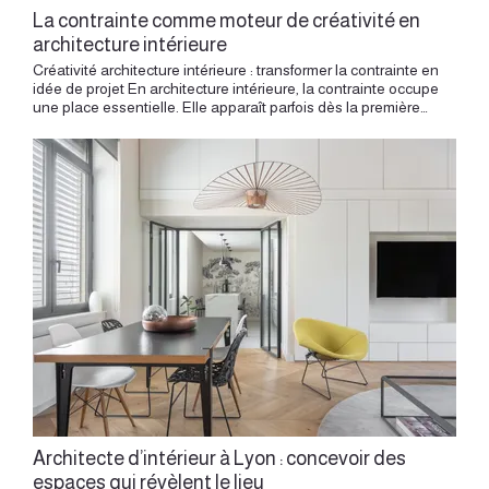
La contrainte comme moteur de créativité en
architecture intérieure
Créativité architecture intérieure : transformer la contrainte en idée de projet En architecture intérieure, la contrainte occupe une place essentielle. Elle apparaît parfois dès la première visite : un mur porteur, une faible lumière, une pièce étroite, une hauteur singulière, une gaine technique, un budget cadré, une copropriété exigeante, une surface compacte ou un volume difficile à lire. À première vue, elle semble limiter le projet. Pourtant, elle peut devenir le point de départ d’une idée forte. Une contrainte bien perçue peut devenir le point de départ d’une rénovation partielle précise et créative. Une contrainte oblige à regarder autrement. Elle invite à chercher une réponse plus précise, plus sensible, plus adaptée au lieu. Elle éloigne les solutions toutes faites et pousse le projet vers une forme plus personnelle. L’architecture intérieure se nourrit de cette tension. Entre le désir et le réel, entre l’usage et le bâti, entre la matière existante et l’intention nouvelle, la créativité trouve souvent son élan. Comprendre la contrainte avant de la transformer Une contrainte mérite d’abord d’être comprise. Elle porte une information sur le lieu. Un mur porteur raconte la structure. Une gaine indique l’organisation technique. Une pièce sombre révèle une relation particulière à la lumière. Une circulation étroite signale un usage à repenser. Une petite surface demande une hiérarchie plus claire. Dans un projet de rénovation intérieure, cette lecture devient déterminante. Avant de dessiner, il faut observer les volumes, les épaisseurs, les ouvertures, les réseaux, les sols, les plafonds, les usages et les proportions. Transformer une contrainte en projet demande des hypothèses, des plans et des arbitrages de conception. Cette analyse permet de distinguer ce qui doit guider le projet, ce qui peut évoluer et ce qui peut devenir une opportunité. La contrainte devient alors une matière de conception. Elle donne un cadre, et ce cadre permet de créer avec plus de justesse. Le mur porteur comme point d’appui Un mur porteur influence fortement un projet. Il peut empêcher une ouverture totale, orienter la distribution ou imposer une organisation particulière. Mais il peut aussi devenir un élément structurant, capable de donner du rythme et du caractère à l’espace. Plutôt que de chercher à l’effacer, le projet peut l’intégrer. Une ouverture cadrée peut créer une perspective entre la cuisine et le séjour. Une arche contemporaine peut adoucir une transition. Une bibliothèque peut venir s’appuyer sur le mur. Une couleur peut souligner sa présence. Un meuble sur mesure peut en faire un point d’ancrage. Dans un appartement ancien à Lyon, la structure participe souvent à l’identité du lieu. L’architecture intérieure permet de composer avec elle, en créant une transformation lisible et cohérente. Le mur devient alors plus qu’une limite. Il devient un repère. La petite surface, un laboratoire de précision Les petites surfaces demandent une grande exigence. Chaque mètre carré doit trouver une fonction. Chaque meuble doit avoir une raison d’être. Chaque circulation doit rester fluide. Chaque rangement doit apporter un vrai confort. Cette contrainte de surface stimule fortement la créativité. Un studio, un petit appartement ou une pièce compacte peut devenir un lieu très riche lorsque le projet travaille les usages avec précision. Un meuble peut accueillir plusieurs fonctions. Une banquette peut intégrer du rangement. Une table peut se rabattre. Une bibliothèque peut structurer une entrée. Un lit peut s’intégrer dans une composition murale. Une cuisine peut devenir un volume discret et élégant. La petite surface invite à dessiner juste. Elle demande moins d’accumulation et plus d’intelligence spatiale. Le projet gagne alors en clarté, en confort et en personnalité. La lumière limitée comme matière d’ambiance Une faible lumière naturelle est une contrainte fréquente dans les appartements urbains. À Lyon, certains logements donnent sur cour, certaines pièces sont profondes, certains rez-de-chaussée reçoivent une lumière douce, certaines distributions anciennes éloignent les pièces de vie des ouvertures. Cette situation demande une approche sensible. Il s’agit de capter la lumière disponible, de la diffuser et de créer une ambiance cohérente avec le lieu. Une teinte claire peut redonner de la respiration. Une matière mate peut adoucir les contrastes. Un miroir peut prolonger une perspective. Une verrière intérieure peut faire circuler la clarté. Un sol continu peut agrandir visuellement l’espace. L’éclairage artificiel prend alors une place essentielle. Il peut créer plusieurs scènes : lumière douce du soir, éclairage de lecture, lumière de cuisine, halo indirect, accent sur une matière, ligne lumineuse dans une bibliothèque. La contrainte lumineuse devient ainsi une invitation à travailler l’atmosphère avec finesse. Les volumes atypiques comme source d’identité Un volume atypique donne souvent beaucoup de caractère à un projet. Sous-pente, mezzanine, angle irrégulier, plafond bas, grande hauteur, pièce longue, alcôve, niche ou différence de niveau demandent une réponse spécifique. Ces particularités peuvent devenir la signature du lieu. Dans un appartement canut, la hauteur ouvre un imaginaire vertical : mezzanine, bibliothèque toute hauteur, escalier graphique, garde-corps ajouré, suspension généreuse, jeu de transparence. Dans un appartement ancien, une alcôve peut devenir un bureau, une banquette, un rangement ou une tête de lit. Dans une pièce longue, le mobilier peut créer des séquences : recevoir, lire, travailler, manger. Le volume guide le dessin. Un volume atypique peut devenir un projet singulier lorsque la contrainte nourrit la composition intérieure. L’architecture intérieure révèle ce qui rend l’espace singulier, puis transforme cette singularité en qualité d’usage. Les gaines et réseaux techniques comme éléments intégrés Les gaines, réseaux, arrivées d’eau, évacuations, radiateurs et contraintes électriques paraissent souvent très techniques. Pourtant, ils orientent une grande partie du projet. Une cuisine, une salle de bains, une buanderie ou des toilettes doivent dialoguer avec ces éléments invisibles ou semi-visibles. Leur emplacement influence le plan, les circulations et les choix d’agencement. La créativité consiste à les intégrer avec élégance. Une gaine peut disparaître dans un meuble toute hauteur. Un radiateur peut être accompagné par une tablette. Une colonne technique peut devenir le support d’une niche. Une évacuation peut guider l’emplacement d’une salle d’eau compacte. Un tableau électrique peut s’intégrer dans un meuble d’entrée. Le projet gagne en qualité lorsque la technique devient discrète, lisible et bien dessinée. L’usage reste fluide, l’espace garde sa cohérence. Le budget comme outil de choix Le budget est une contrainte structurante. Il invite à hiérarchiser les priorités, à choisir les interventions les plus justes et à placer les moyens là où ils auront le plus d’impact. Un projet créatif ne repose pas forcément sur la multiplication des gestes. Il peut naître d’un plan mieux pensé, d’une lumière plus précise, d’une matière bien choisie, d’un meuble sur mesure essentiel ou d’un détail soigné. Le budget permet de poser une question centrale : qu’est-ce qui transforme vraiment le lieu ? Parfois, la qualité vient d’une cuisine bien intégrée, d’un sol continu, d’une bibliothèque structurante, d’une entrée repensée ou d’une palette de couleurs très maîtrisée. La contrainte budgétaire invite à la précision. Elle donne au projet une forme plus concentrée, plus cohérente, plus durable. La copropriété comme cadre de projet Rénover un appartement en copropriété demande de composer avec un cadre collectif. Règlement, parties communes, structure, façade, horaires, accès, livraisons, protection des escaliers, relations avec le syndic et autorisations éventuelles influencent le déroulement du projet. Cette réalité peut sembler administrative. Elle fait pourtant partie de l’architecture du lieu. Un appartement appartient à un immeuble, à une façade, à une cage d’escalier, à une histoire partagée. Le projet doit s’inscrire dans cette échelle collective avec précision. La contrainte de copropriété invite à préparer le projet avec méthode. Elle encourage à clarifier les interventions, à documenter les décisions, à anticiper les accès et à respecter le bâti commun. Cette attention donne au chantier une meilleure fluidité et au projet une dimension plus responsable. Les contraintes patrimoniales comme fil conducteur Certains lieux portent une mémoire forte. Un appartement haussmannien, un canut, un immeuble Renaissance du Vieux Lyon, un logement ancien de la Presqu’île ou un bâtiment Art déco appellent une approche attentive. Les moulures, parquets, cheminées, portes anciennes, pierres, hauteurs et proportions donnent au projet une base précieuse. La contrainte patrimoniale devient alors un guide. Elle permet de choisir ce qui mérite d’être restauré, valorisé, prolongé ou interprété avec une écriture contemporaine. Un intérieur ancien peut accueillir des lignes actuelles, des matières sobres, une cuisine intégrée ou des agencements précis. Le projet doit simplement trouver le bon équilibre entre héritage et usage actuel. La mémoire du lieu devient une ressource créative. Elle donne de la profondeur à la transformation. La contrainte comme révélateur d’usage Chaque contrainte pose une question d’usage. Comment circuler plus naturellement ? Comment ranger avec plus d’élégance ? Comment cuisiner dans un espace compact ? Comment créer une chambre dans un volume existant ? Comment faire entrer la lumière plus loin ? Comment donner une fonction à un recoin ? Comment rendre une pièce plus calme ? Ces questions nourrissent la conception. Elles poussent à dépasser la réponse immédiate pour imaginer une solution plus fine. Un couloir devient bibliothèque. Une entrée devient vestiaire. Une sous-pente devient rangem
Architecte d’intérieur à Lyon : concevoir des
espaces qui révèlent le lieu