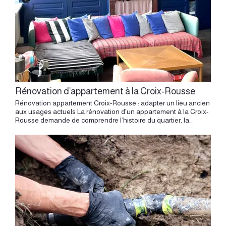
Rénovation d’appartement à la Croix-Rousse
Rénovation appartement Croix-Rousse : adapter un lieu ancien
aux usages actuels La rénovation d'un appartement à la Croix-
Rousse demande de comprendre l’histoire du quartier, la
lumière des canuts, les volumes atypiques et la relation
particulière entre le logement et la colline. Ici, l’espace possède
souvent une mémoire forte. Les volumes racontent le travail de
la soie, les hauteurs évoquent les anciens ateliers, les fenêtres
captent une lumière particulière, les rues en pente donnent au
logement une relation directe avec le relief de Lyon. Un projet
de rénovation intérieure à la Croix-Rousse commence par cette
écoute du lieu. Avant de transformer, il faut comprendre ce que
l’appartement porte déjà : son rythme, sa structure, ses
matières, ses usages possibles, sa lumière, son lien avec le
quartier. Rénover un appartement à la Croix-Rousse consiste à
composer avec l’histoire du lieu, la hauteur et les usages