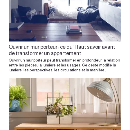
Ouvrir un mur porteur : ce qu’il faut savoir avant
de transformer un appartement
Ouvrir un mur porteur peut transformer en profondeur la relation entre les pièces, la lumière et les usages. Ce geste modifie la lumière, les perspectives, les circulations et la manière d’habiter. Il peut relier une cuisine au séjour, agrandir une pièce de vie, créer une respiration entre deux espaces ou révéler une vue jusque-là interrompue. Mais un mur porteur appartient à la structure du bâtiment. Il porte une partie des charges, accompagne les planchers, participe à la stabilité de l’immeuble et s’inscrit dans une logique constructive plus large que l’appartement lui-même. Avant d’imaginer une ouverture, il faut donc comprendre le lieu. L’architecture intérieure permet de donner du sens à cette transformation : ouvrir pour améliorer l’usage, pour faire circuler la lumière, pour créer une perspective, pour révéler le volume, pour apporter une vraie qualité de vie. Le geste technique devient alors un geste architectural. Comprendre le rôle d’un mur porteur Un mur porteur soutient une partie du bâtiment. Il peut recevoir les charges des planchers, des murs supérieurs, de la toiture ou d’autres éléments structurels. Sa position, son épaisseur, sa matière et sa continuité dans l’immeuble donnent des indications sur son rôle. Dans un appartement ancien à Lyon, les murs porteurs peuvent être en pierre, en pisé, en mâchefer, en briques pleines, en béton ou en matériaux mixtes selon l’époque de construction. Dans un canut, un appartement haussmannien, un immeuble de rapport ou un logement du XXe siècle, la structure répond à des logiques différentes. Une simple observation donne des indices, mais seule une étude adaptée permet de confirmer la faisabilité d’une ouverture. L’enjeu consiste à comprendre ce que le mur supporte, comment les charges circulent et quelle solution peut remplacer la partie déposée. Ouvrir pour créer une nouvelle relation entre les pièces L’ouverture d’un mur porteur doit répondre à une intention claire. Il peut s’agir d’ouvrir une cuisine sur une pièce de vie, de créer un grand séjour, d’apporter plus de lumière à une pièce intérieure, de fluidifier une circulation ou de créer un lien visuel entre deux espaces. Le projet doit toujours partir de l’usage. Une grande ouverture peut donner de l’ampleur. Une ouverture cadrée peut créer une perspective plus élégante. Une baie partielle peut préserver une intimité tout en laissant passer la lumière. Une arche contemporaine peut adoucir la transition entre deux pièces. Chaque choix modifie la perception du logement. La dimension de l’ouverture, sa position, sa hauteur, son alignement et son rapport au mobilier doivent être pensés avec précision. Un mur ouvert devient un seuil. Il organise le passage entre deux ambiances. Le diagnostic structurel comme première étape Avant toute décision, le diagnostic structurel donne un cadre au projet. Il permet d’identifier la nature du mur, son rôle dans le bâtiment, les charges qu’il reçoit et les conditions de transformation possibles. Cette étape fait intervenir les compétences adaptées, notamment un bureau d’études structure selon la nature du projet et du bâtiment. Le diagnostic peut s’appuyer sur des plans existants, des sondages, une lecture de l’immeuble, une analyse des étages, des matériaux et des portées. Il permet ensuite de définir un principe de reprise de charge. Cette reprise peut prendre la forme d’une poutre métallique, d’un linteau, de poteaux, d’un portique ou d’une solution spécifique selon la configuration du lieu. Le projet architectural s’appuie sur cette réalité technique. La structure devient la base du dessin. Les autorisations en copropriété Dans un appartement en copropriété, un mur porteur concerne souvent l’immeuble dans son ensemble. L’ouverture touche à la structure commune. Elle demande généralement une autorisation de la copropriété, votée en assemblée générale, avec un dossier précis. Ce dossier peut comprendre les plans du projet, une note structurelle, les principes de reprise de charge, les assurances des intervenants, le descriptif des travaux et la méthodologie prévue. Le syndic et le conseil syndical doivent pouvoir comprendre l’intervention. Cette phase demande une anticipation dans le calendrier, car les assemblées générales suivent leurs propres délais. À Lyon, de nombreux appartements anciens se situent dans des immeubles avec des règles précises, des parties communes sensibles, des accès contraints et parfois un contexte patrimonial. Préparer le sujet en amont donne au projet une base plus sereine. La faisabilité technique et architecturale La faisabilité ne concerne pas seulement la structure. Elle concerne aussi le projet dans son ensemble : emplacement de l’ouverture, relation avec les réseaux, impact sur les sols, plafonds, corniches, radiateurs, moulures, conduits, menuiseries, éclairages et agencements. Un mur porteur peut accueillir des éléments techniques qu’il faudra intégrer dans la réflexion. Une prise, un radiateur, un réseau électrique, une gaine, une canalisation ou un conduit peuvent influencer le dessin de l’ouverture. L’architecture intérieure permet de relier ces éléments. L’objectif est de créer une transformation cohérente, où la technique trouve sa place dans la composition générale. Une ouverture réussie semble naturelle. Elle s’inscrit dans les proportions du lieu, dans sa lumière et dans sa manière d’être habité. La forme de l’ouverture Toutes les ouvertures ne produisent pas le même effet. Une grande baie crée une continuité forte entre deux pièces. Une ouverture plus étroite cadre une vue. Une ouverture haute accentue la verticalité. Une ouverture partielle permet de conserver un appui, un meuble, une banquette ou une séparation douce. Dans un appartement ancien, l’ouverture doit dialoguer avec les proportions existantes. Les hauteurs de portes, les lignes de moulures, les axes de fenêtres, les parquets, les cheminées et les circulations peuvent guider le dessin. Dans un logement plus contemporain, l’ouverture peut prendre une forme plus graphique, plus nette, avec un traitement précis des tableaux, des retours, des matériaux et de la lumière. La forme de l’ouverture devient un choix architectural. Elle donne au projet son rythme. La poutre comme élément visible ou intégré Lorsqu’un mur porteur est ouvert, une poutre ou un dispositif de reprise de charge peut devenir visible. Deux approches sont possibles selon le projet. La première consiste à intégrer la poutre avec discrétion, en l’alignant au plafond, en travaillant les retombées, les habillages et les finitions pour créer une continuité visuelle. La seconde consiste à assumer sa présence. Une poutre métallique apparente peut donner une lecture contemporaine au lieu. Une retombée peut devenir un seuil. Un portique peut rythmer l’espace. Une structure visible peut créer un dialogue avec un appartement canut, un loft ou un intérieur plus graphique. Le choix dépend du lieu. Dans un appartement haussmannien, l’intégration peut préserver l’élégance des volumes. Dans un espace plus brut, la structure visible peut renforcer l’identité du projet. Les sols, plafonds et finitions autour de l’ouverture Ouvrir un mur porteur modifie aussi les surfaces autour de lui. Le sol peut révéler une différence de revêtement entre deux anciennes pièces. Le plafond peut demander une reprise. Les murs latéraux peuvent nécessiter un traitement précis. Les plinthes, corniches, moulures et seuils doivent être raccordés avec soin. Ces détails comptent beaucoup. Ils transforment une intervention technique en projet abouti. Un seuil peut être traité par une lame de parquet, une pierre, une ligne métallique, un changement subtil de matière ou une continuité de sol. Une retombée peut recevoir un éclairage indirect. Un tableau d’ouverture peut être peint dans une teinte différente pour souligner la transition. La qualité finale se joue souvent dans ces raccords. Le détail donne à l’ouverture sa justesse. La lumière comme raison d’ouvrir L’une des grandes raisons d’ouvrir un mur porteur est la lumière. Une ouverture peut faire entrer la clarté plus loin dans l’appartement, créer une relation entre deux orientations, donner de la profondeur à une pièce ou rendre une cuisine plus agréable. Dans les appartements lyonnais, la lumière peut être très différente selon les quartiers, les étages et les configurations. Un appartement sur cour, un logement traversant, un canut profond, un rez-de-chaussée ou un appartement ancien en enfilade demandent chacun une approche spécifique. L’ouverture doit accompagner cette lumière. Elle doit la cadrer, la diffuser, la prolonger. Une baie trop grande peut parfois réduire l’intimité. Une ouverture bien placée peut créer un équilibre plus subtil entre clarté, usage et ambiance. Ouvrir sans perdre l’intimité des espaces Créer une ouverture ne signifie pas forcément tout réunir dans un seul grand volume. Un appartement gagne parfois en qualité grâce à des transitions. Une cuisine peut rester lisible tout en dialoguant avec le séjour. Une entrée peut s’ouvrir sur une perspective tout en conservant son rôle. Un salon peut gagner en profondeur sans perdre son caractère. Une salle à manger peut devenir un espace de liaison. L’architecture intérieure travaille ces degrés d’ouverture. Elle cherche la bonne distance entre les fonctions, le bon cadrage, la bonne transparence, le bon seuil. Un mur porteur ouvert peut ainsi créer un équilibre entre lien et intimité. La transformation apporte alors de la fluidité, tout en conservant des ambiances distinctes. Le chantier : une étape très encadrée L’ouverture d’un mur porteur demande une exécution précise. Le chantier doit respecter la méthodologie définie, les phases d’étaiement, les reprises de charge, les temps nécessaires, les protections et les conditions de sécurité. Dans un appartement en copropriété, l’organisation concerne aussi les parties communes : accès, horaires, évacuation des gravats, protection de l’escalier, information des voisins et c