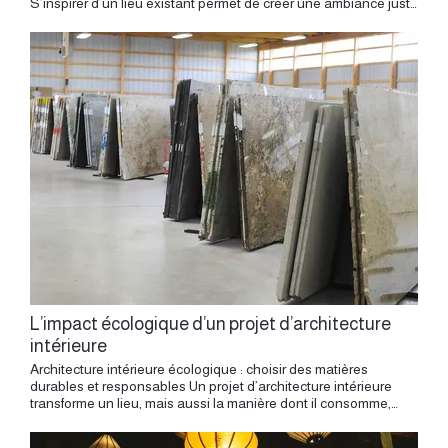
L’impact écologique d’un projet d’architecture
intérieure
Architecture intérieure écologique : choisir des matières durables et responsables Un projet d’architecture intérieure transforme un lieu, mais aussi la manière dont il consomme, respire, dure et évolue. Chaque choix engage une ressource : une matière extraite, un élément conservé, un meuble dessiné, un sol posé, une cloison déplacée, une lumière installée, un équipement choisi. Un projet intérieur plus responsable relie confort, matériaux, énergie et durée de vie du lieu. Penser l’impact écologique d’un projet, c’est élargir le regard. Il s’agit de concevoir un intérieur plus juste, plus durable, plus sain, plus attentif à ce qui existe déjà. Cette approche commence bien avant le chantier, dès les premières intentions, lorsque le lieu est observé dans sa structure, ses qualités, ses matières et son potentiel. L’architecture intérieure peut alors devenir un outil de transformation responsable. Elle permet de révéler un espace avec mesure, d’utiliser les ressources avec intelligence et de créer un cadre de vie confortable, sensible et durable. Partir de l’existant Le premier geste écologique consiste souvent à regarder ce qui est déjà là. Un parquet ancien, une porte moulurée, une cheminée, une cloison utile, une pierre apparente, une bibliothèque existante, une cuisine de qualité, une lumière naturelle bien orientée ou une distribution déjà cohérente peuvent devenir des appuis de projet. Conserver, restaurer, déplacer, adapter ou réinterpréter permet de limiter les interventions lourdes et de préserver l’âme du lieu. Dans un appartement lyonnais ancien, cette démarche prend une valeur particulière. Un canut, un appartement haussmannien, un logement en Presqu’île ou un bien familial déjà transformé au fil du temps possède souvent des éléments capables de nourrir le projet. L’existant devient une ressource. Il donne au projet une profondeur, une mémoire et une cohérence que la nouveauté seule apporte difficilement. Concevoir avec mesure L’écologie d’un projet se joue aussi dans la justesse de la transformation. Chaque cloison déposée, chaque matériau remplacé, chaque élément ajouté doit répondre à une intention claire. Le projet gagne en qualité lorsqu’il intervient avec précision, là où le lieu en a réellement besoin. Une rénovation intérieure peut transformer fortement un appartement avec des gestes ciblés. Clarifier une circulation, ouvrir une perspective, intégrer un meuble sur mesure, mieux capter la lumière, restaurer un sol, améliorer les rangements ou retravailler les couleurs peut changer profondément la perception du lieu. Cette mesure donne au projet sa force. Elle permet de hiérarchiser les interventions, de préserver les ressources et de concentrer l’énergie sur ce qui améliore vraiment l’usage, le confort et l’atmosphère. Le choix des matériaux Les matériaux représentent une part importante de l’impact écologique d’un projet. Ils portent une histoire : origine, fabrication, transport, pose, entretien, durée de vie, capacité à être réparés ou réemployés. Choisir une matière, c’est donc choisir une manière d’habiter dans le temps. Le bois, la pierre, la terre cuite, la chaux, les peintures plus saines, les textiles naturels, les matériaux recyclés ou issus de filières responsables peuvent donner une qualité sensible au projet tout en accompagnant une démarche plus attentive. La matière doit aussi être choisie pour son usage. Un sol très sollicité, une cuisine, une salle de bains, une entrée, une chambre ou un espace professionnel demandent des réponses différentes. La durabilité vient de cette adéquation entre matériau, usage et entretien. Une matière bien choisie vieillit avec élégance. Elle accompagne le lieu, au lieu de se fatiguer trop vite. Le réemploi comme matière créative Le réemploi offre une autre manière de concevoir. Il permet d’intégrer au projet des éléments déjà existants : mobilier ancien, luminaires, portes, poignées, radiateurs, carreaux, parquet, sanitaires, structures métalliques, bois récupéré ou objets chinés. Ces éléments apportent souvent une présence singulière. Ils racontent une histoire, créent un contraste, donnent du caractère et évitent l’uniformité. Un meuble ancien peut devenir un point d’ancrage dans un appartement contemporain. Une porte récupérée peut donner une profondeur à une chambre. Un luminaire chiné peut créer une atmosphère plus intime. Le réemploi demande un vrai travail de composition. Il faut choisir, adapter, intégrer, équilibrer. Chaque pièce doit trouver sa place dans le projet global. L’architecture intérieure permet de transformer ces éléments en véritable langage, avec cohérence et précision. Réduire les déchets de chantier Un chantier génère de la matière déposée, triée, évacuée, parfois valorisée. L’impact écologique d’une rénovation se pense donc aussi à travers la gestion des déchets. Cette question commence dès la conception. Les choix écologiques gagnent en cohérence lorsqu’ils sont intégrés dès les premières étapes de conception. Plus le projet est clair, plus les interventions sont maîtrisées. Les démolitions deviennent ciblées. Les matériaux à conserver sont identifiés. Les éléments à déposer avec soin peuvent être réemployés ou donnés. Les quantités sont mieux anticipées. Dans un appartement ancien, cette attention est essentielle. Un sol, une menuiserie, une cheminée, une porte, une quincaillerie ou un meuble intégré peuvent parfois trouver une seconde vie. Le projet gagne alors en profondeur et en sobriété. La réduction des déchets passe par une vision globale. Elle demande de considérer le chantier comme une étape de transformation, avec une responsabilité sur chaque matière déplacée. Penser le cycle de vie Un intérieur écologique se mesure aussi dans le temps. Un matériau durable, un meuble réparable, un agencement évolutif, une couleur bien choisie, une lumière confortable ou une distribution adaptable permettent à l’espace de traverser les années avec plus de stabilité. Le cycle de vie invite à penser au-delà de la première impression. Réhabiliter une grange prolonge la vie d’une structure existante et donne une nouvelle valeur au bâti. Une finition très fragile peut devenir contraignante au quotidien. Un meuble mal adapté peut être remplacé rapidement. Un équipement complexe peut demander davantage d’entretien. Un choix très marqué peut fatiguer l’œil plus vite. La durabilité repose sur l’accord entre usage, qualité et désir. Un intérieur conçu avec justesse vieillit mieux. Il accompagne les évolutions de vie, accueille de nouveaux usages et garde une cohérence au fil du temps. Améliorer le confort thermique L’impact écologique d’un projet d’architecture intérieure concerne aussi le confort thermique. Un appartement agréable à vivre consomme mieux son énergie. La rénovation peut améliorer cette qualité par plusieurs leviers : isolation intérieure adaptée, traitement des parois froides, menuiseries performantes, rideaux épais, gestion des apports solaires, ventilation équilibrée, choix de matériaux confortables, optimisation du chauffage et répartition plus fluide des usages. À Lyon, les situations varient beaucoup. Un appartement ancien sur cour, un canut haut sous plafond, un dernier étage, un logement traversant ou un rez-de-chaussée demandent des réponses spécifiques. Le projet doit comprendre les qualités du lieu avant d’agir. Un bon confort thermique repose sur une relation fine entre architecture, usage, lumière et matière. Travailler la lumière naturelle La lumière naturelle représente une ressource essentielle. Elle améliore le confort, influence les ambiances et participe à la qualité de vie. Un projet bien conçu cherche à la capter, la diffuser et l’accompagner. Dans un appartement lyonnais, la lumière peut être généreuse, filtrée, traversante, profonde, latérale ou plus intime selon l’orientation, l’étage et le tissu urbain. Le plan peut amplifier cette lumière. Une cloison vitrée, une ouverture bien placée, une teinte claire, un miroir, un meuble bas ou une continuité de sol peuvent aider la clarté à circuler. L’éclairage artificiel vient ensuite compléter la composition. Il doit être précis, confortable, adapté aux usages et pensé par ambiances. Une lumière bien dessinée améliore la perception des volumes et évite les excès. La lumière devient alors une matière écologique, sensible et quotidienne. Choisir des équipements adaptés Les équipements influencent aussi l’impact d’un projet. Cuisine, électroménager, robinetterie, chauffage, ventilation, luminaires, sanitaires et commandes électriques doivent être choisis avec attention. Un équipement bien dimensionné répond aux besoins réels. Il apporte du confort, facilite les usages et s’intègre durablement dans l’espace. La sobriété vient souvent de cette précision : choisir ce qui convient, avec une qualité adaptée, une consommation maîtrisée et une facilité d’entretien. Dans une cuisine, l’implantation compte autant que les appareils. Dans une salle de bains, la robinetterie, la ventilation, les revêtements et la lumière participent au confort quotidien. Dans une pièce de vie, les luminaires, les prises, les commandes et les rangements accompagnent les gestes avec discrétion. L’écologie se trouve aussi dans cette ergonomie bien pensée. Créer un intérieur sain L’impact écologique rejoint directement la santé intérieure. Les matériaux, les peintures, les colles, les revêtements, les textiles, la ventilation et l’humidité influencent la qualité de l’air et le confort quotidien. Un intérieur sain se conçoit dès les premiers choix. Il privilégie des matières adaptées, des finitions plus respectueuses, une ventilation cohérente, une lumière confortable et une organisation claire des usages. La salle de bains, la cuisine et les chambres demandent une attention particulière. L’air doit circuler. Les matériaux doivent convenir à leur environnement. Les zones humides doivent être traitées avec soin. Les chambres doivent rester apaisantes, douces et faciles à vivre. Le bien-être vie