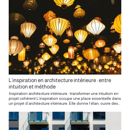
L’inspiration en architecture intérieure : entre
intuition et méthode
Inspiration architecture intérieure : transformer une intuition en projet cohérent L’inspiration occupe une place essentielle dans un projet d’architecture intérieure. Elle donne l’élan, ouvre des pistes, crée des associations, fait naître une atmosphère. Elle permet d’imaginer un lieu autrement, de percevoir un potentiel, de révéler une qualité encore discrète. Mais l’inspiration prend toute sa force lorsqu’elle rencontre une méthode. Un intérieur réussi repose sur une intuition sensible, puis sur un travail précis : observer, analyser, hiérarchiser, dessiner, choisir, ajuster. L’architecture intérieure se situe dans cet équilibre. Elle accueille l’émotion première, puis la transforme en espace habitable, en lumière, en matières, en usages et en détails. L’inspiration commence par le lieu Chaque projet possède une origine. Avant les images, avant les références, avant les matières, il y a le lieu lui-même. Ses volumes, sa lumière, ses proportions, son histoire et ses contraintes donnent les premières indications. Un appartement canut à la Croix-Rousse inspire par sa hauteur, sa verticalité, ses grandes fenêtres et son ancienne vocation d’atelier. Un appartement haussmannien inspire par ses moulures, ses parquets, ses cheminées, ses pièces en enfilade et son élégance naturelle. Un logement contemporain inspire par sa sobriété, ses lignes, sa lumière plus directe et sa base ouverte à une écriture personnelle. Le lieu parle déjà. L’inspiration consiste d’abord à l’écouter. Une embrasure, une vue, une matière ancienne, une hauteur, une alcôve ou une circulation peuvent devenir le point de départ du projet. L’intuition comme premier mouvement L’intuition intervient souvent très tôt. Elle naît d’une sensation : une pièce qui appelle plus de douceur, une circulation qui mérite d’être clarifiée, une lumière qui demande à être accompagnée, une matière qui semble juste pour le lieu. Cette première impression possède une valeur importante. Elle permet de capter l’essence du projet avant même le dessin détaillé. Elle oriente le regard vers ce qui compte vraiment : la respiration d’un volume, la qualité d’une lumière, la manière dont un espace pourra être vécu. L’intuition donne une direction. Elle peut prendre la forme d’une ambiance, d’une couleur, d’un contraste, d’une ligne, d’une matière ou d’un principe spatial. Dans un projet d’architecture intérieure, cette intuition devient ensuite un fil conducteur. Elle guide les choix et donne une cohérence à l’ensemble. La méthode pour transformer une idée en projet Une inspiration reste abstraite tant qu’elle n’est pas traduite spatialement. Une idée inspirante doit ensuite devenir un projet construit. C’est le rôle de la méthode. Il faut mesurer, dessiner, comparer, tester, vérifier, affiner. Les plans permettent de comprendre les circulations. Les coupes révèlent les hauteurs. Les vues aident à percevoir les volumes. Les palettes de matières construisent l’atmosphère. Cette progression donne de la solidité à l’inspiration. Une belle intention devient plus précise lorsqu’elle s’inscrit dans un plan. Une matière devient plus juste lorsqu’elle dialogue avec la lumière. Une couleur prend du sens lorsqu’elle accompagne un usage. Un meuble sur mesure trouve sa place lorsqu’il répond à une contrainte réelle. Une atmosphère aperçue ailleurs peut inspirer une manière de travailler la lumière, une proportion ou une matérialité. La méthode permet de passer du ressenti à l’espace. Elle donne une forme concrète à ce qui, au départ, relevait d’une intuition. Les références comme matière de réflexion Les références nourrissent le projet. Elles peuvent venir de l’architecture, du design, de l’art, du paysage, du cinéma, de la mode, d’un voyage, d’un lieu visité, d’une matière observée ou d’un détail aperçu dans la ville. Une référence intéressante ouvre une question. Pourquoi cette ambiance fonctionne-t-elle ? Quelle lumière crée cette sensation ? Quelle proportion rend ce volume agréable ? Quelle matière apporte cette présence ? Quelle couleur donne cette profondeur ? L’objectif est de comprendre ce qui inspire, puis de le traduire dans un contexte précis. Une image peut évoquer une atmosphère, mais le projet doit l’adapter au lieu, aux usages et à la personnalité des occupants. L’inspiration devient alors une matière vivante, jamais une simple reproduction. Trouver l’équilibre entre désir et réalité Un projet d’architecture intérieure naît souvent d’un désir. Désir d’espace, de lumière, de calme, de caractère, de confort, de fluidité, de couleur, de simplicité ou de transformation. Ce désir donne l’énergie du projet. La réalité du lieu vient ensuite préciser le chemin : dimensions, structure, réseaux, budget, calendrier, copropriété, orientation, acoustique, état des supports. L’architecture intérieure permet de faire dialoguer ces deux dimensions. Elle transforme les envies en solutions adaptées. Elle hiérarchise les priorités. Elle choisit ce qui mérite d’être affirmé, ce qui doit rester discret, ce qui peut évoluer avec plus de souplesse. La créativité se nourrit souvent de ce cadre. Une contrainte bien comprise devient une direction de projet. Un mur porteur peut créer une perspective. Une petite surface peut inviter au sur mesure. Une faible lumière peut conduire à un travail subtil des teintes et des éclairages. La matière comme source d’inspiration Les matières possèdent une puissance d’évocation très forte. Un bois clair apporte une chaleur douce. Une pierre donne de l’ancrage. Un métal fin apporte une précision graphique. Un enduit mat adoucit la lumière. Un textile transforme l’acoustique. Une céramique crée un rythme. Une peinture profonde donne de la densité. Choisir une matière, c’est choisir une relation au lieu. Dans un appartement ancien, les matières peuvent prolonger l’histoire existante. Dans un intérieur contemporain, elles peuvent apporter du relief. Dans un espace professionnel, elles peuvent soutenir une identité et créer une expérience. La matière se choisit avec les yeux, mais aussi avec le toucher. Elle accompagne les gestes quotidiens. Elle reçoit la lumière. Elle vieillit. Elle crée une présence. L’inspiration matérielle devient plus juste lorsqu’elle rencontre l’usage. L’inspiration dans le quotidien L’inspiration naît aussi du quotidien. Une manière de cuisiner, de recevoir, de travailler, de lire, de ranger, de circuler ou de se retrouver en famille peut orienter profondément le projet. Un intérieur doit accompagner la vie réelle. La beauté d’un espace vient souvent de cette justesse entre usage et sensation. Une entrée agréable, une cuisine fluide, une table bien placée, une lumière douce près d’un fauteuil, un rangement intuitif ou une salle de bains apaisante créent une qualité d’habiter. Le projet doit donc partir des gestes. L’inspiration devient plus personnelle lorsqu’elle s’ancre dans les habitudes, les goûts, les objets, les souvenirs et les rythmes des occupants. Un intérieur sur mesure raconte cette rencontre entre un lieu et une manière de vivre. Dessiner pour clarifier Le dessin transforme l’inspiration en décision. Un croquis, un plan, une coupe, une élévation ou une perspective permettent de vérifier une idée, de la confronter au réel, de l’ajuster. Dessiner, c’est penser l’espace. C’est comprendre les proportions, les pleins et les vides, les passages, les hauteurs, les alignements, les vues et les relations entre les pièces. Le dessin permet aussi de révéler ce qui manque encore. Une circulation trop longue, une cuisine mal placée, un meuble trop présent, une couleur trop forte ou une lumière insuffisante deviennent visibles lorsqu’ils sont mis en projet. La méthode de conception donne donc une grande liberté. Elle permet d’explorer, puis de choisir avec précision. Du concept à l’atmosphère Un projet abouti possède souvent un concept clair. Ce concept peut être discret : révéler la hauteur d’un canut, adoucir un appartement familial, créer une continuité de matières, structurer un espace par la lumière, faire dialoguer ancien et contemporain, donner une identité à un logement neuf. Le concept devient ensuite une atmosphère. Il se traduit par des choix concrets : un plan, une palette, un sol, une couleur, une matière, une bibliothèque, une cuisine, un luminaire, un détail de menuiserie. Chaque élément participe à l’ensemble. L’inspiration initiale garde sa force lorsqu’elle traverse toutes les étapes du projet. Elle devient une cohérence perceptible, une sensation d’évidence, une manière d’habiter. Ce projet avec un parti pris fort dans une ancienne usine montre comment une inspiration devient une intention spatiale. Une inspiration accompagnée L’accompagnement en architecture intérieure permet de donner une forme claire aux envies. Il aide à trier les inspirations, à comprendre ce qui correspond réellement au lieu, à faire des choix, à éviter l’accumulation, à construire une vision cohérente. Beaucoup de projets commencent avec plusieurs images, plusieurs ambiances, plusieurs désirs. Le travail consiste à trouver le fil. Ce fil peut venir du lieu, de la lumière, d’une matière, d’un usage, d’un souvenir, d’une couleur ou d’un besoin profond. L’architecte d’intérieur traduit ce fil en projet. Il donne une méthode à l’intuition, une structure à l’inspiration, une précision aux choix. Entre intuition et méthode, une création sur mesure L’inspiration en architecture intérieure naît d’un regard sensible. Elle se nourrit du lieu, de la lumière, des matières, des références, des usages et des rencontres. Une référence architecturale ou paysagère peut nourrir une identité de lieu sans être copiée. La méthode lui donne une forme. Elle permet de construire un projet lisible, cohérent, confortable et adapté à la vie quotidienne. Entre intuition et méthode, l’architecture intérieure trouve son équilibre. Elle transforme une sensation en espace, une envie en volume, une idée en matière, une ambiance en lieu habité. Un projet réussi garde la fraîcheur d