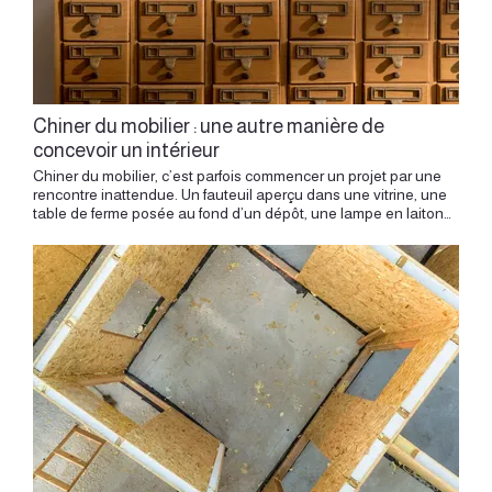
Chiner du mobilier : une autre manière de
concevoir un intérieur
Chiner du mobilier, c’est parfois commencer un projet par une rencontre inattendue. Un fauteuil aperçu dans une vitrine, une table de ferme posée au fond d’un dépôt, une lampe en laiton couverte de poussière, une chaise isolée au milieu d’un marché, un miroir piqué par le temps : certains objets semblent attendre un lieu. Ils portent une présence particulière. Leur charme vient autant de leur forme que de leur histoire. Ils ont déjà traversé des intérieurs, accompagné des gestes, reçu la lumière d’autres pièces, changé de mains, parfois changé d’usage. Dans un projet d’architecture intérieure, le mobilier chiné apporte une profondeur que le neuf seul offre rarement. Il introduit une part de hasard, de mémoire, d’imperfection et de liberté. Chiner du mobilier permet de donner une identité plus personnelle à un intérieur sans le figer dans une tendance. Chiner, c’est concevoir autrement : partir d’un objet réel, sensible, singulier, puis lui donner une place dans une composition pensée avec précision. L’objet trouvé comme point de départ Une idée de projet peut naître d’un meuble. Une table ancienne peut donner le ton d’une cuisine. Un fauteuil en velours peut inspirer la palette d’un salon. Une enfilade vintage peut structurer un mur. Une lampe ancienne peut créer l’ambiance d’une chambre. Un miroir doré peut transformer une entrée. L’objet trouvé agit parfois comme une petite étincelle. Il raconte déjà quelque chose du futur intérieur. Son bois, sa couleur, sa patine, sa silhouette ou son époque ouvrent une direction. Le projet peut ensuite se construire autour de lui, en cherchant la bonne distance, la bonne lumière, la bonne matière autour. L’architecture intérieure donne une place à cette intuition. Elle permet d’éviter l’accumulation et de transformer une trouvaille en élément de composition. Un meuble chiné devient fort lorsqu’il semble avoir toujours appartenu au lieu. L’anecdote d’une table trop grande Une table chinée séduit souvent par son évidence. On la voit, on imagine déjà les repas, les dessins d’enfants, les verres posés, les discussions longues, les dimanches matin, les bouquets au centre. Puis vient la réalité du plan. La table est parfois trop large, trop longue, trop présente. Elle gêne une circulation, bloque une ouverture, écrase une pièce. Cette situation raconte une chose essentielle : un objet peut être magnifique et demander une autre place. Chiner demande donc un regard architectural. Il faut mesurer, projeter, vérifier les usages. Une table doit accueillir, mais aussi laisser circuler. Elle doit avoir une présence, tout en respectant le volume. Parfois, la solution consiste à changer son orientation. Parfois à la placer dans une pièce plus sobre. Parfois à l’associer à des chaises plus légères. Parfois à accepter qu’elle appartient à un autre projet. Le charme d’une pièce chinée gagne en beauté lorsqu’il rencontre la juste proportion. Une lampe qui change toute une pièce Certaines trouvailles ont une puissance discrète. Une lampe ancienne peut transformer un intérieur par sa lumière, son dessin, sa matière et la manière dont elle accompagne le soir. Un pied en céramique, une opaline, un abat-jour plissé, une applique en laiton, une suspension des années 1960 apportent une atmosphère immédiate. La lumière d’un objet chiné possède souvent une douceur particulière. Elle crée un coin, une présence, une intimité. Elle rend une pièce plus habitée. Dans une rénovation, ces luminaires peuvent devenir des ponctuations. Une applique ancienne dans un couloir, une lampe sur une console, une suspension au-dessus d’une table ou une liseuse près d’un fauteuil donnent du rythme au lieu. L’objet devient alors plus qu’un accessoire. Il organise une ambiance. La beauté de l’imparfait Un meuble chiné porte souvent des traces. Une rayure sur un plateau, une usure sur un accoudoir, une nuance dans un bois, une légère irrégularité, une réparation visible ou une patine sur le métal racontent sa vie. Ces marques donnent du relief à l’intérieur. Elles créent une forme de vérité, une présence plus humaine. Le lieu gagne en chaleur, en profondeur, en naturel. Dans un appartement ancien, ces traces dialoguent facilement avec les parquets, les moulures, les cheminées, les murs épais ou les portes d’origine. Dans un logement contemporain, elles apportent une respiration plus sensible. L’imperfection devient une qualité lorsqu’elle est choisie avec finesse. Elle donne à l’espace une âme, sans chercher l’effet. Chiner pour éviter l’intérieur trop prévisible Un intérieur peut vite devenir trop parfaitement coordonné. Même couleur, même gamme, même époque, mêmes finitions, mêmes proportions : l’ensemble devient lisible, mais parfois trop attendu. Le mobilier chiné apporte une rupture. Il introduit une surprise, un décalage, une note personnelle. Une chaise différente autour d’une table, un miroir ancien dans une salle de bains contemporaine, une commode patinée dans une chambre sobre, une lampe vintage sur une bibliothèque dessinée sur mesure. Ces contrastes donnent du vivant. Ils évitent l’effet showroom et créent une atmosphère plus incarnée. L’originalité naît souvent de cette rencontre entre un élément trouvé et un projet très structuré. Le sur mesure donne la ligne. Le chiné donne la vibration. Le meuble qui change d’usage Chiner, c’est aussi regarder un objet autrement. Une ancienne commode peut devenir un meuble vasque. Une table de métier peut devenir un bureau. Une vitrine peut accueillir des livres. Un banc peut structurer une entrée. Une malle peut devenir table basse. Une échelle ancienne peut recevoir des textiles. Une armoire peut devenir meuble de cuisine ou rangement de linge. Le détournement donne beaucoup de caractère à un intérieur. Il apporte une part de jeu, d’intelligence et de poésie. Mais un objet détourné doit rester agréable à vivre. La hauteur, la résistance, l’humidité, la stabilité, le poids et l’entretien doivent être pensés avec soin. L’architecture intérieure permet de transformer l’idée en usage réel. Elle donne à l’objet une nouvelle fonction, tout en respectant sa présence. L’histoire vraie ou imaginée des objets Un meuble chiné attire souvent les questions. D’où vient-il ? Qui l’a utilisé ? Dans quelle maison se trouvait-il ? Pourquoi cette forme, cette poignée, cette teinte, cette trace ? Même lorsque l’histoire exacte reste inconnue, l’objet ouvre un imaginaire. Il donne de l’épaisseur à l’intérieur. Il crée une conversation entre passé et présent, entre mémoire réelle et récit inventé. Cette dimension compte dans un projet. Un intérieur réussi raconte quelque chose. Il dépasse la simple addition de fonctions. Il porte une atmosphère, une identité, une sensibilité. Le mobilier chiné participe à cette narration. Chaque pièce devient un fragment de récit. Chiner à Lyon : une relation au territoire À Lyon, chiner prend une dimension particulière. La ville possède une culture du bâti ancien, des appartements chargés d’histoire, des quartiers aux ambiances très différentes, des intérieurs canuts, haussmanniens, Art déco ou plus contemporains. Un meuble chiné peut faire le lien entre ces univers. Dans un appartement de la Croix-Rousse, une pièce vintage peut dialoguer avec la hauteur d’un canut. Dans un logement ancien de la Presqu’île, une table patinée peut prolonger l’élégance du parquet. Dans un appartement contemporain, une enfilade ancienne peut apporter une profondeur plus chaleureuse. Le mobilier trouvé ancre le projet dans une temporalité plus large. Il donne à l’intérieur une sensation moins immédiate, plus construite, plus personnelle. Composer avec une pièce forte Certaines trouvailles imposent leur présence. Un grand miroir, une table sculpturale, un fauteuil coloré, un buffet massif, une suspension graphique ou une armoire ancienne peuvent devenir le centre d’une pièce. Il faut alors savoir les accompagner. Une pièce forte demande souvent un environnement plus calme. Des murs plus sobres, une lumière bien placée, un espace dégagé autour, des matières capables de créer un dialogue. L’objet doit respirer. Un meuble chiné très présent gagne en élégance lorsqu’il conserve une part de silence autour de lui. Le vide devient aussi important que l’objet. C’est dans cet équilibre que la pièce trouve sa vraie force. Le plaisir de la recherche Chiner demande du temps. On cherche parfois longtemps une table, une lampe, une paire de fauteuils ou un miroir. On revient avec autre chose. On découvre une pièce inattendue. On change d’idée. On affine son regard. Cette lenteur apporte une autre qualité au projet. Elle introduit une relation plus patiente avec l’intérieur. On compose progressivement, avec attention, en acceptant les rencontres. Cette démarche convient très bien à l’architecture intérieure. Un projet se construit aussi par étapes, par choix successifs, par ajustements. Le mobilier chiné accompagne cette temporalité. Il donne au lieu une part d’évolution, une histoire qui continue après la rénovation. L’accord entre chiné, neuf et sur mesure Un intérieur réussi peut réunir plusieurs temporalités. Le neuf apporte parfois la précision, le confort, la performance ou la sobriété. Le sur mesure structure les usages. Le mobilier chiné introduit une présence plus libre, plus sensible, plus narrative. Ces éléments se complètent. Une cuisine contemporaine peut accueillir une table ancienne. Une bibliothèque sur mesure peut intégrer une lampe chinée. Une chambre très simple peut recevoir une commode patinée. Un salon aux lignes sobres peut être réchauffé par un fauteuil vintage. L’accord vient du regard. Il faut choisir les bonnes proportions, les bonnes matières, les bonnes distances. Le mobilier chiné devient pertinent lorsqu’il dialogue avec le plan, les volumes et les matières du projet. Le projet devient riche lorsque chaque élément joue son rôle. Chiner comme geste écologique Chiner du mobilier, c’est aussi prolonger la vie des objets. Une pièce existante trouve un nouvel usage, u