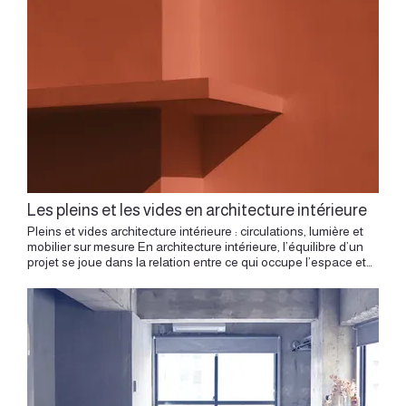
Les pleins et les vides en architecture intérieure
Pleins et vides architecture intérieure : circulations, lumière et mobilier sur mesure En architecture intérieure, l’équilibre d’un projet se joue dans la relation entre ce qui occupe l’espace et ce qui reste libre. Un mur, une cloison, un meuble sur mesure, une cuisine ou une bibliothèque structurent un lieu. Autour d’eux, les circulations, les perspectives, la lumière et les zones libres donnent de l’aisance au quotidien. Penser les pleins et les vides permet de concevoir un intérieur plus clair, plus fluide et plus agréable à vivre. Avant les matériaux, les couleurs ou le mobilier, cette réflexion donne une base solide au projet. Comprendre les pleins Les pleins correspondent aux éléments qui construisent l’espace. Il peut s’agir d’un mur, d’un volume de rangement, d’un îlot de cuisine, d’une tête de lit, d’une bibliothèque, d’un escalier, d’une banquette ou d’un meuble toute hauteur. Ces éléments ont un rôle pratique, mais aussi architectural. Ils organisent les usages, cadrent les vues, créent des limites et donnent une structure au lieu. Un rangement bien dessiné peut prolonger un mur. Une bibliothèque peut séparer deux espaces. Un meuble bas peut guider une circulation. Une cuisine peut devenir un point d’ancrage dans une pièce de vie. Le plein donne de la tenue à l’intérieur. Il aide à organiser les fonctions et à rendre le lieu plus lisible. Comprendre les vides Les vides correspondent aux espaces libres. Ils se trouvent dans les circulations, devant une fenêtre, autour d’une table, entre deux meubles, au centre d’une pièce ou dans une perspective dégagée. Le vide apporte de la respiration. Il permet de circuler avec aisance, de laisser entrer la lumière et de donner de la profondeur à une pièce. Dans un appartement, chaque vide compte. Un passage bien dimensionné, un recul devant une baie vitrée, une entrée dégagée ou un axe visuel préservé peuvent transformer la perception du volume. Dans un duplex, les circulations créent des vides utiles qui organisent la lecture du logement. Le vide donne aussi de la valeur aux éléments construits. Un meuble sur mesure se lit mieux lorsqu’il dispose d’un espace autour de lui. Une matière prend plus de présence lorsqu’elle respire dans la pièce. Trouver le bon équilibre Un intérieur réussi repose sur une juste proportion entre pleins et vides. Avec beaucoup de volumes construits, l’espace peut devenir chargé. Avec trop peu de structure, il peut perdre en clarté. Le travail consiste à placer les bons éléments, aux bons endroits, avec les bonnes dimensions. Chaque projet demande un réglage précis. Dans un petit appartement, les pleins doivent souvent regrouper plusieurs fonctions : rangement, assise, séparation, intégration technique. Le vide doit rester suffisamment présent pour préserver la fluidité. Dans un grand volume, les pleins permettent de donner une échelle, de créer des zones et d’éviter une impression de pièce trop ouverte. Ils apportent des repères et structurent les usages. Travailler les pleins et les vides permet de structurer une rénovation partielle sans saturer l’espace. L’équilibre dépend toujours du lieu, de sa surface, de sa lumière, de ses contraintes et de la manière de l’habiter. Dessiner les circulations avant les meubles Avant de dessiner un meuble ou de déplacer une cloison, il faut comprendre les déplacements. Comment entre-t-on dans le logement ? Où se dirige naturellement le regard ? Quel trajet relie la cuisine au séjour ? Comment circule-t-on autour d’une table, d’un canapé ou d’un lit ? Ces questions guident les premières décisions du projet. Une circulation bien pensée rend l’espace plus simple à vivre. Les gestes du quotidien deviennent plus fluides. Les meubles trouvent leur place avec plus d’évidence. Les zones de passage restent lisibles. Dans un appartement ancien, cette réflexion prend une importance particulière. Les pièces en enfilade, les couloirs étroits, les murs porteurs, les cheminées ou les différences de niveau demandent une lecture attentive. L’objectif consiste à créer une organisation claire tout en respectant le caractère du lieu. Utiliser le mobilier sur mesure comme outil architectural Le mobilier sur mesure permet de travailler les pleins avec précision. Il s’adapte aux dimensions du lieu, aux usages et aux contraintes existantes. Il peut intégrer des rangements, cacher des éléments techniques, créer une transition ou structurer une pièce. Un meuble sur mesure peut aussi libérer de l’espace. En regroupant plusieurs fonctions dans un volume cohérent, il limite l’accumulation de meubles dispersés. Dans une entrée, un ensemble toute hauteur peut accueillir manteaux, chaussures, assise et miroir. Dans un séjour, une bibliothèque peut intégrer rangements fermés, niches ouvertes et éclairage. Dans une chambre, une tête de lit peut combiner chevets, prises, éclairage et placards. Le sur mesure permet de donner une place précise à chaque usage. Il clarifie l’espace et renforce le confort quotidien. Travailler les hauteurs Les pleins et les vides se travaillent aussi en hauteur. Une grande hauteur sous plafond offre des possibilités particulières. Elle peut accueillir une mezzanine, une bibliothèque toute hauteur, des rangements hauts ou un volume suspendu. Dans un appartement canut, la hauteur fait partie de l’identité du lieu. Elle demande un dessin précis pour préserver la sensation de volume tout en intégrant les usages nécessaires. Dans un appartement haussmannien, les moulures, les corniches, les cheminées et les portes anciennes imposent un rapport plus fin aux proportions. Un meuble toute hauteur, une cloison ou une bibliothèque doivent dialoguer avec ces éléments. La mezzanine d’un canut montre comment le vide peut devenir une qualité d’usage et de lumière. La hauteur influence directement la perception de l’espace. Un volume bas peut préserver la lumière. Un volume haut peut structurer fortement une pièce. Un vide vertical peut donner de l’ampleur à un logement. Cadrer les vues Un projet d’architecture intérieure organise aussi le regard. Depuis l’entrée, depuis le séjour, depuis une cuisine ou depuis une chambre, certaines vues méritent d’être mises en valeur. Une perspective vers une fenêtre, une ouverture entre deux pièces, une matière en fond de pièce ou un meuble bien placé peuvent donner une direction claire à l’espace. Les pleins servent à cadrer, à guider ou à protéger. Les vides servent à ouvrir, à prolonger et à donner de la profondeur. Dans un appartement, un simple alignement peut modifier la sensation générale. Une porte déplacée, une cloison ajourée, un meuble bas ou une ouverture bien placée peuvent créer une lecture plus fluide du lieu. Les pleins, les vides, les seuils et les respirations se dessinent dès les premières phases de conception. Cette composition se décide dès les premières phases de conception. Elle influence ensuite le choix des matériaux, des couleurs et de la lumière. Faire circuler la lumière La lumière révèle les pleins et les vides. Un volume construit crée des ombres, des reliefs et des contrastes. Un espace libre permet à la lumière naturelle d’avancer plus loin dans le logement. L’implantation des cloisons, des meubles et des rangements doit donc tenir compte des fenêtres, des orientations et des vues. Dans une pièce sombre, il peut être utile de privilégier des volumes bas, des séparations légères ou des matières claires. Dans une pièce très lumineuse, un meuble plus présent peut apporter de la profondeur et structurer l’ambiance. L’éclairage artificiel complète ce travail. Un éclairage intégré dans une niche, sous une étagère ou le long d’un meuble peut souligner un volume. Une lumière indirecte peut rendre une circulation plus douce. Une applique peut donner du relief à un mur. La lumière aide à lire l’espace. Elle accompagne les usages et renforce l’équilibre du projet. Adapter la densité aux usages Chaque intérieur possède sa propre densité. Un appartement familial demande souvent de nombreux rangements, des zones distinctes et une organisation précise. Un pied-à-terre peut rechercher une plus grande simplicité. Un logement destiné à la location demande des solutions solides, lisibles et faciles à utiliser. Un bureau, une boutique ou un restaurant demande une autre relation entre circulation, accueil, stockage et expérience. Le rôle de l’architecte d’intérieur consiste à comprendre ces usages avant de dessiner. Combien de rangements sont nécessaires ? Quels objets doivent rester accessibles ? Où créer une zone calme ? Où ouvrir davantage l’espace ? Où placer les fonctions techniques ? Ces réponses construisent la densité du projet. Elles permettent de créer un intérieur adapté, cohérent et agréable à vivre. Laisser de l’espace au quotidien L’espace libre a une vraie valeur. Une entrée dégagée simplifie les arrivées. Un séjour bien proportionné facilite les déplacements. Une cuisine avec un recul suffisant rend les gestes plus confortables. Une chambre avec des circulations claires devient plus apaisante. Le vide permet aux habitants de s’approprier le lieu. Il accueille les mouvements, les usages, les objets du quotidien et les moments de vie. Un intérieur sur mesure ne consiste pas à remplir chaque surface disponible. Il consiste à donner à chaque élément une place juste. Cette approche permet de créer des lieux plus durables, plus faciles à vivre et plus cohérents dans le temps. Une méthode de conception Penser les pleins et les vides fait partie des premières étapes d’un projet. Avant le chantier, il faut observer le lieu, comprendre ses proportions, repérer ses contraintes, analyser ses usages et identifier ses qualités. Les plans d’aménagement permettent ensuite de tester plusieurs équilibres. Une cloison déplacée, un rangement intégré, une ouverture créée ou un meuble redessiné peuvent modifier profondément la perception d’un intérieur. Cette phase de conception donne de la cohérence au projet. Elle permet de prendre les bonnes décisions avant les choix décor