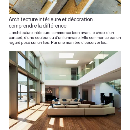
Architecture intérieure et décoration :
comprendre la différence
L’architecture intérieure commence bien avant le choix d’un canapé, d’une couleur ou d’un luminaire. Elle commence par un regard posé sur un lieu. Par une manière d’observer les volumes, la lumière, les usages, les circulations, les matières existantes et les contraintes du bâti. La décoration intervient dans un second temps. Elle donne une présence, une douceur, une personnalité. Elle enrichit l’atmosphère. Mais elle prend toute sa force lorsqu’elle s’appuie sur un espace déjà pensé, structuré, équilibré. Un intérieur réussi naît d’abord d’une intention architecturale. Il faut comprendre comment on entre, comment on circule, comment la lumière traverse les pièces, comment les usages se répondent, comment les matières dialoguent, comment le lieu peut devenir plus fluide, plus confortable, plus juste. À Lyon, cette approche prend une dimension particulière. Un appartement canut à la Croix-Rousse, un logement haussmannien aux Brotteaux, un appartement ancien en Presqu’île ou un bien contemporain à Confluence appellent chacun une lecture spécifique. L’architecture intérieure révèle le lieu avant de l’habiller. Architecture intérieure et décoration : le lieu comme point de départ Chaque projet commence par l’existant. Un appartement possède déjà une histoire, une structure, des proportions, une lumière, des vues, des hauteurs, des matières et parfois des traces de vies successives. Avant d’imaginer une ambiance, il faut comprendre cette matière initiale. Une cheminée ancienne, un parquet, une moulure, une fenêtre profonde, une cour intérieure, un mur épais, une hauteur sous plafond ou une pièce en enfilade peuvent devenir les premiers repères du projet. Ces éléments donnent une direction. L’architecture intérieure consiste à les observer, à les hiérarchiser, à les intégrer dans une vision globale. La décoration seule peut embellir une pièce. Le projet architectural transforme la manière dont le lieu se vit. Le plan avant l’ambiance Le plan constitue la première décision d’un projet. Il organise les usages, les circulations, les perspectives, la place de la cuisine, l’intimité des chambres, la qualité de l’entrée, la relation entre le séjour et les autres pièces. Un intérieur devient agréable lorsque les espaces se répondent avec clarté. Une entrée bien dessinée facilite le quotidien. Une cuisine bien placée crée une relation naturelle avec le séjour. Une chambre bien organisée apporte du calme. Une salle de bains pensée dans ses gestes devient plus confortable. Des rangements intégrés libèrent les volumes. Le plan agit en profondeur. Il donne à l’espace sa fluidité, son évidence et sa cohérence. Le plan constitue la première décision d’un projet. La décoration peut ensuite accompagner cette structure, mais elle remplace rarement une organisation spatiale juste. La circulation comme expérience quotidienne Habiter un lieu, c’est le traverser chaque jour. On entre, on pose ses affaires, on rejoint la cuisine, on circule entre les pièces, on reçoit, on travaille, on se repose, on cherche un rangement, on se déplace dans la lumière du matin ou dans l’atmosphère du soir. Ces gestes simples construisent l’expérience réelle d’un intérieur. L’architecture intérieure s’intéresse à cette dimension invisible. Elle cherche à rendre les parcours plus naturels, à donner une fonction aux espaces de transition, à éviter les zones perdues, à créer des continuités visuelles et à organiser les usages avec finesse. Un couloir peut devenir une bibliothèque. Une entrée peut accueillir un vestiaire sur mesure. Une alcôve peut devenir un bureau. Une circulation peut cadrer une perspective vers la lumière. L’espace gagne alors en qualité, avant même l’arrivée du mobilier décoratif. La lumière comme matière principale La lumière donne son rythme à un intérieur. Elle révèle les volumes, change les couleurs, souligne les textures, agrandit certaines pièces et rend d’autres plus intimes. Penser un projet d’architecture intérieure, c’est comprendre cette lumière. D’où vient-elle ? À quel moment de la journée devient-elle plus présente ? Quelle pièce mérite d’être ouverte ? Quel mur peut la recevoir ? Quelle matière peut l’adoucir ? Quel éclairage peut l’accompagner le soir ? Dans un appartement lyonnais, les situations varient beaucoup. Un canut profond, un appartement sur cour, un logement traversant, un étage élevé ou un rez-de-chaussée demandent des réponses différentes. Une verrière, une ouverture, un miroir, un meuble bas, une teinte douce ou un éclairage indirect peuvent transformer la perception d’un lieu. La décoration travaille l’ambiance. L’architecture intérieure construit d’abord les conditions de cette ambiance. Les usages avant les objets Un projet commence par la vie réelle. Chaque personne habite différemment. Certains cuisinent beaucoup. D’autres reçoivent souvent. Certains travaillent chez eux. D’autres cherchent plus de calme, plus de rangement, plus de lumière ou plus de souplesse. L’architecture intérieure traduit ces besoins dans l’espace. Elle donne une place aux gestes quotidiens : ranger, cuisiner, lire, dormir, se réunir, s’isoler, circuler, travailler, accueillir. Le choix d’un meuble, d’une couleur ou d’un tissu intervient ensuite pour accompagner cette organisation. Un canapé devient juste lorsqu’il correspond à l’échelle du séjour. Une table trouve sa place lorsqu’elle respecte les circulations. Un luminaire devient pertinent lorsqu’il sert un usage. Un tapis apporte du confort lorsqu’il structure une zone de vie. Le projet donne du sens aux objets. La matière comme langage architectural Les matières construisent une grande partie de l’identité d’un intérieur. Bois, pierre, céramique, métal, verre, textile, enduit, peinture, béton ciré ou parquet créent une relation directe avec le toucher, la lumière et le temps. En architecture intérieure, le choix d’une matière dépasse l’effet décoratif. Il s’agit de comprendre son rôle dans le projet. Un sol peut unifier plusieurs pièces. Un bois peut réchauffer une grande hauteur. Une céramique peut structurer une salle de bains. Un métal fin peut souligner une mezzanine. Une teinte profonde peut donner de l’intimité à une chambre. La matière donne une présence au lieu. Elle doit dialoguer avec l’existant, avec les usages et avec la lumière. Dans un appartement ancien, elle peut prolonger une histoire. Dans un logement contemporain, elle peut créer une identité plus sensible. Le sur mesure comme structure de l’espace Le mobilier sur mesure montre bien la différence entre décoration et architecture intérieure. Il dépasse la simple fonction d’ameublement. Une bibliothèque peut structurer un séjour. Une cuisine peut devenir une ligne architecturale. Un meuble d’entrée peut organiser le quotidien. Une banquette peut prolonger une fenêtre. Une tête de lit peut intégrer des rangements. Un dressing peut redessiner une chambre. Le meuble devient une partie du lieu. Une pièce de vie devient plus cohérente lorsque le plan organise d’abord les usages et les circulations. Il répond aux dimensions réelles, aux contraintes, aux usages et aux proportions. Il permet de créer une continuité entre les pièces et d’utiliser l’espace avec précision. Dans les appartements lyonnais, cette approche est souvent précieuse. Les murs anciens, les angles irréguliers, les hauteurs généreuses, les niches, les alcôves ou les petites surfaces demandent des réponses adaptées. Le sur mesure inscrit le confort dans l’architecture même du logement. La décoration comme aboutissement La décoration a toute sa place dans un projet. Elle apporte de la personnalité, de la douceur, du rythme, du plaisir. Elle permet d’introduire des objets, des œuvres, des textiles, des couleurs, des luminaires, des matières et des détails plus intimes. Mais elle prend sa vraie valeur lorsqu’elle arrive sur un espace déjà pensé. Un tableau trouve sa place lorsque le mur a été composé. Un tapis structure mieux une pièce lorsque le plan est clair. Un luminaire devient plus fort lorsqu’il accompagne une intention lumineuse. Un objet décoratif prend du sens lorsqu’il s’inscrit dans une atmosphère cohérente. La décoration finalise le projet. Elle apporte la dernière couche sensible, celle qui rend l’espace personnel et habité. Un intérieur cohérent plutôt qu’une accumulation Un intérieur réussi repose sur une cohérence. Chaque choix doit dialoguer avec les autres : le plan, la lumière, les matières, les couleurs, les rangements, les meubles, les détails et les objets. Lorsque la décoration arrive trop tôt, les envies peuvent s’accumuler. Une couleur, un motif, un meuble, un luminaire ou une matière séduisent séparément, mais l’ensemble demande une direction plus claire. L’architecture intérieure donne ce fil conducteur. Elle permet de choisir, de hiérarchiser, de doser et d’accorder. Elle crée une base solide, capable d’accueillir ensuite des éléments plus personnels. La beauté d’un intérieur vient souvent de cette sélection précise. Moins d’effets, plus de justesse. La contrainte comme point de départ créatif Un projet d’architecture intérieure se construit aussi avec des contraintes. Mur porteur, gaine technique, faible lumière, budget cadré, copropriété, surface compacte, hauteur singulière, réseaux existants ou volume atypique orientent les décisions. Ces contraintes peuvent devenir des moteurs de création. Un mur porteur peut cadrer une ouverture. Une gaine peut s’intégrer dans un meuble. Une petite surface peut gagner en confort grâce au sur mesure. Une pièce sombre peut devenir enveloppante grâce aux matières et à l’éclairage. Une grande hauteur peut accueillir une mezzanine ou une bibliothèque. La contrainte donne au projet sa singularité. Elle oblige à concevoir depuis le réel, avec précision et créativité. La décoration intervient ensuite pour enrichir cette réponse, mais l’idée forte naît souvent de la contrainte elle-même. Concevoir un espace qui fait du bien L’architecture intérieure agit directement sur le bien-être. Un espace