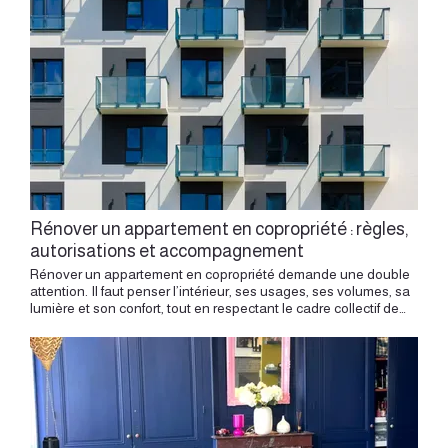
Rénover un appartement en copropriété : règles,
autorisations et accompagnement
Rénover un appartement en copropriété demande une double attention. Il faut penser l’intérieur, ses usages, ses volumes, sa lumière et son confort, tout en respectant le cadre collectif de l’immeuble. Un appartement appartient à un lieu plus vaste : une façade, une structure, des planchers, des réseaux, des parties communes, une cage d’escalier, une cour, un règlement, des voisins, une histoire partagée. À Lyon, cette dimension prend une importance particulière dans les immeubles anciens, les appartements canuts, les logements haussmanniens, les immeubles de rapport, les résidences des années 1970 ou les bâtiments contemporains. Un projet de rénovation réussi commence donc par une lecture globale. Avant le chantier, il faut comprendre ce qui relève de l’appartement, ce qui concerne l’immeuble, ce qui demande une autorisation et ce qui mérite une anticipation précise. L’architecture intérieure permet de transformer un lieu avec créativité, tout en inscrivant le projet dans un cadre clair, respectueux et maîtrisé. Comprendre la copropriété avant de transformer La copropriété organise la vie d’un immeuble partagé. Chaque propriétaire possède des parties privatives, comme son appartement, sa cave ou certains espaces réservés à son usage. L’immeuble comprend aussi des parties communes : structure, façade, toiture, escaliers, gaines, réseaux collectifs, cours, halls, planchers porteurs ou équipements partagés selon les cas. Cette distinction influence directement le projet de rénovation. Repeindre un mur intérieur, changer un sol, aménager une cuisine, intégrer des rangements ou repenser une pièce concerne généralement l’espace privatif. Ouvrir un mur porteur, modifier une fenêtre, intervenir sur une gaine technique, toucher à une évacuation collective, changer l’aspect extérieur ou modifier un élément lié à la structure concerne l’immeuble dans son ensemble. Une rénovation complète en copropriété doit intégrer les règles du bâtiment, les parties communes et les contraintes techniques. Le projet doit donc identifier cette frontière dès le départ. Cette lecture permet d’avancer avec méthode, d’éviter les décisions précipitées et de construire une rénovation cohérente avec le lieu. Le règlement de copropriété : un document à lire dès le début Le règlement de copropriété constitue un document essentiel avant d’engager une rénovation. Il précise la destination de l’immeuble, la répartition entre parties privatives et parties communes, les usages autorisés, les règles de vie, les contraintes liées aux travaux, aux menuiseries, aux sols, aux réseaux ou aux équipements visibles depuis l’extérieur. Dans un projet d’architecture intérieure, ce document donne des indications précieuses. Il peut concerner les horaires de travaux, les conditions d’accès au chantier, la protection des parties communes, les modifications possibles sur les fenêtres, les règles liées aux conduits, aux balcons, aux terrasses ou aux espaces communs à usage privatif. Cette lecture permet de cadrer le projet avant la phase de conception avancée. Elle aide à distinguer les intentions facilement réalisables, les interventions à préciser et les points à soumettre à la copropriété. Un projet bien préparé s’appuie toujours sur une compréhension fine du cadre existant. Les travaux intérieurs courants Certains travaux restent généralement dans le champ privatif. C’est le cas d’une mise en peinture, d’un changement de revêtement intérieur, d’un agencement sur mesure, d’une bibliothèque, d’un dressing, d’une tête de lit, d’un meuble d’entrée, d’une cuisine intégrée ou d’un aménagement de pièce, dès lors que ces interventions respectent le règlement de copropriété, les réseaux et la structure. Ces travaux peuvent déjà transformer profondément un appartement. Un plan plus fluide, des rangements bien dessinés, une lumière mieux pensée, des matières cohérentes et des couleurs justes changent la perception du lieu. La qualité d’une rénovation se joue souvent dans ces choix intérieurs. Même lorsque l’intervention reste dans l’espace privatif, la conception doit tenir compte du contexte de l’immeuble : épaisseur des murs, planchers, acoustique, gaines techniques, ventilation, accès et voisinage. L’appartement se transforme avec précision lorsqu’il reste relié à son bâti. Les travaux qui demandent une autorisation Certains travaux nécessitent une autorisation en assemblée générale de copropriété. C’est généralement le cas lorsqu’un projet touche aux parties communes, à la structure de l’immeuble ou à son aspect extérieur. L’ouverture d’un mur porteur, la création d’une trémie, la modification d’une gaine collective, le déplacement d’un réseau commun, le changement d’une fenêtre visible en façade, l’installation d’une évacuation en façade, une intervention sur un balcon ou une terrasse peuvent entrer dans ce cadre. Ces sujets demandent une préparation sérieuse. Il faut documenter l’intervention, expliquer son intérêt, préciser son impact, fournir les plans nécessaires et, selon la nature des travaux, solliciter les avis techniques adaptés. La copropriété a besoin de comprendre le projet pour se prononcer dans de bonnes conditions. Un dossier clair facilite les échanges avec le syndic, le conseil syndical et les copropriétaires. La rénovation d’un appartement haussmannien demande de respecter l’immeuble tout en adaptant le lieu aux usages actuels. L’assemblée générale : un temps à anticiper L’assemblée générale constitue le moment où certaines décisions liées à l’immeuble sont votées. Lorsqu’un projet de rénovation demande une autorisation, le sujet doit être inscrit à l’ordre du jour. Cette démarche se prépare en amont avec le syndic, selon les délais propres à la copropriété. Cette temporalité influence le calendrier du projet. Un projet qui touche à un mur porteur, une façade, un réseau commun ou une partie commune demande donc une anticipation plus longue qu’une rénovation strictement intérieure. Il est préférable de construire le dossier avant la date limite d’envoi des demandes au syndic. Le projet gagne ainsi en clarté. Plans, descriptif des travaux, localisation, principes techniques, intervention d’un bureau d’études ou avis d’entreprise spécialisée peuvent accompagner la demande. L’objectif est de présenter un projet sérieux, lisible et respectueux de l’immeuble. Les murs porteurs et la structure Les murs porteurs représentent l’un des sujets les plus sensibles en rénovation d’appartement. Ouvrir une cuisine sur un séjour, agrandir une pièce de vie, créer une perspective ou modifier une distribution peut parfois impliquer un mur lié à la structure. Dans ce cas, le projet dépasse le simple aménagement intérieur. Il concerne la stabilité de l’immeuble, les planchers, les charges, les appuis et la sécurité collective. Une approche rigoureuse s’impose. L’intervention peut demander l’avis d’un bureau d’études structure, des plans précis, une méthodologie d’exécution et une autorisation de copropriété. Cette contrainte peut devenir une opportunité de projet. Une ouverture bien pensée peut cadrer une vue, faire circuler la lumière, relier deux espaces et donner une nouvelle respiration à l’appartement. Le geste architectural reste alors maîtrisé, mesuré et parfaitement intégré. Les fenêtres, façades et éléments visibles Les éléments visibles depuis l’extérieur appartiennent souvent à l’image collective de l’immeuble. Fenêtres, volets, garde-corps, stores, climatiseurs, évacuations, menuiseries extérieures ou changements de teinte peuvent concerner l’aspect de la façade. Dans un appartement lyonnais, cette question peut être particulièrement importante dans les immeubles anciens, les façades patrimoniales, les bâtiments situés dans des secteurs protégés ou les copropriétés très encadrées. Le projet doit alors respecter l’harmonie de l’immeuble. Remplacer une fenêtre, améliorer le confort thermique, intégrer une occultation ou travailler l’acoustique demande une réflexion attentive. L’enjeu consiste à améliorer le confort intérieur tout en conservant la cohérence extérieure du bâtiment. Le dessin intérieur et l’image de la façade dialoguent alors dans un même projet. Les réseaux, gaines et pièces d’eau Cuisine, salle de bains, buanderie, WC et ventilation demandent une attention particulière en copropriété. Ces pièces sont liées aux arrivées d’eau, aux évacuations, aux gaines techniques, aux ventilations et parfois aux conduits collectifs. Déplacer une salle de bains ou créer une nouvelle pièce d’eau peut modifier fortement le projet. Il faut comprendre les pentes d’évacuation, les passages possibles, les hauteurs disponibles, les gaines existantes et les contraintes acoustiques. Un projet soumis à de fortes contraintes techniques montre l’intérêt d’un cadre clair dès la conception. Dans un appartement ancien, ces sujets orientent souvent le plan. Une salle de bains peut trouver sa place près d’une gaine. Une cuisine peut s’ouvrir sur le séjour tout en conservant une logique technique. Une buanderie peut s’intégrer dans un meuble sur mesure. Une ventilation peut être traitée avec discrétion. Le confort quotidien dépend beaucoup de ces décisions invisibles. Les sols et l’acoustique En copropriété, le sol concerne aussi la relation avec les voisins. Changer un revêtement peut modifier l’acoustique d’un appartement. Un parquet, un carrelage, une chape, une sous-couche ou un sol souple produisent des effets différents sur le confort sonore. Cette question mérite une attention particulière dans les immeubles anciens, les planchers bois ou les logements situés au-dessus d’un autre appartement. Le choix du sol doit donc associer esthétique, usage et confort acoustique. Un parquet peut apporter chaleur et continuité. Une sous-couche adaptée peut améliorer le confort. Un tapis peut adoucir une pièce. Une matière plus minérale peut structurer une salle de bains ou une cuisine. Le projet doit trouver le bon équilibre entre ambiance intérieure et respect du cadre collectif. L’acou