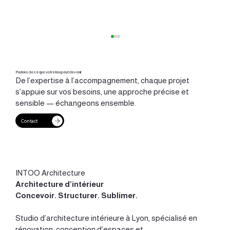
Parlons de ce que votre lieu peut devenir
De l’expertise à l’accompagnement, chaque projet
s’appuie sur vos besoins, une approche précise et
sensible — échangeons ensemble.
Contact
Immeubles Renaissance du Vieux Lyon :
habiter la mémoire des lieux
INTOO Architecture
Architecture d’intérieur
Concevoir
.
Structurer
.
Sublimer
.
Studio d’
architecture intérieure à Lyon
, spécialisé en
rénovation, conception d’espaces et