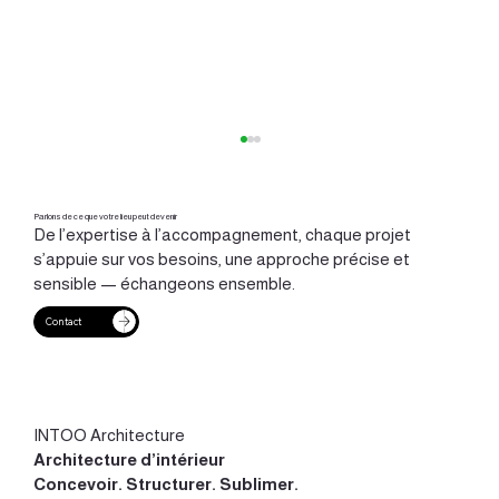
Parlons de ce que votre lieu peut devenir
De l’expertise à l’accompagnement, chaque projet
s’appuie sur vos besoins, une approche précise et
sensible — échangeons ensemble.
Contact
APS et APD : deux étapes clés pour concevoir
un projet d’architecture intérieure
INTOO Architecture
Architecture d’intérieur
Concevoir
.
Structurer
.
Sublimer
.